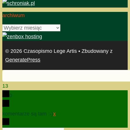
archiwum
archiwum
© 2026 Czasopismo Lege Artis
• Zbudowany z
GeneratePress
13
0
komentarze są tam :-)
x