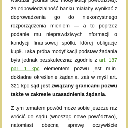
wskazał (jednak bez modyfikacji powództwa),
że odpowiedzialność banku miałaby wynikać z
doprowadzenia go do niekorzystnego
rozporządzenia mieniem — a to poprzez
podanie mu nieprawdziwych informacji o
kondycji finansowej spółki, której obligacje
kupił. Taka próba modyfikacji podstaw żądania
była jednak bezskuteczna: zgodnie z
art. 187
par. 1 kpc
elementem pozwu jest m.in.
dokładne określenie żądania, zaś w myśl art.
321 kpc
sąd jest związany granicami pozwu
także w zakresie uzasadnienia żądania
.
Z tym tematem powód może sobie jeszcze raz
wrócić do sądu (wnosząc nowe powództwo),
natomiast obecną sprawę oczywiście