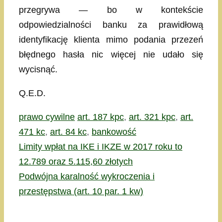
przegrywa — bo w kontekście
odpowiedzialności banku za prawidłową
identyfikację klienta mimo podania przezeń
błędnego hasła nic więcej nie udało się
wycisnąć.
Q.E.D.
Kategorie
Tagi
prawo cywilne
art. 187 kpc
,
art. 321 kpc
,
art.
471 kc
,
art. 84 kc
,
bankowość
Limity wpłat na IKE i IKZE w 2017 roku to
12.789 oraz 5.115,60 złotych
Podwójna karalność wykroczenia i
przestępstwa (art. 10 par. 1 kw)