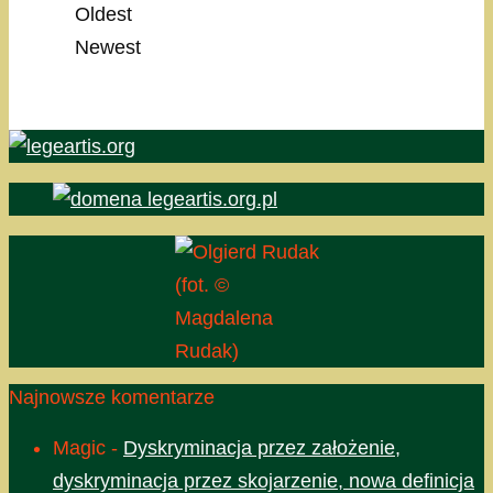
Oldest
Newest
(fot. ©
Magdalena
Rudak)
Najnowsze komentarze
Magic
-
Dyskryminacja przez założenie,
dyskryminacja przez skojarzenie, nowa definicja