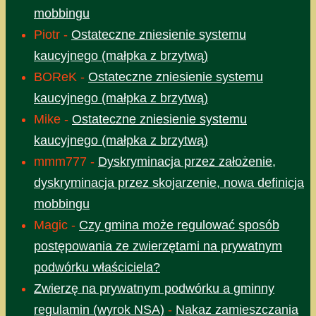
mobbingu
Piotr
-
Ostateczne zniesienie systemu
kaucyjnego (małpka z brzytwą)
BOReK
-
Ostateczne zniesienie systemu
kaucyjnego (małpka z brzytwą)
Mike
-
Ostateczne zniesienie systemu
kaucyjnego (małpka z brzytwą)
mmm777
-
Dyskryminacja przez założenie,
dyskryminacja przez skojarzenie, nowa definicja
mobbingu
Magic
-
Czy gmina może regulować sposób
postępowania ze zwierzętami na prywatnym
podwórku właściciela?
Zwierzę na prywatnym podwórku a gminny
regulamin (wyrok NSA)
-
Nakaz zamieszczania