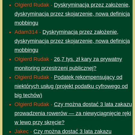
Olgierd Rudak
-
Dyskryminacja przez założenie,
dyskryminacja przez skojarzenie, nowa definicja
mobbingu
Adam314
-
Dyskryminacja przez założenie,
dyskryminacja przez skojarzenie, nowa definicja
mobbingu
Olgierd Rudak
-
26,7 tys. zł kary za prywatny
monitoring przestrzeni publicznej?
Olgierd Rudak
-
Podatek rekompensujący od
niektórych usług (projekt podatku cyfrowego od
big techów)
Olgierd Rudak
-
Czy można dostać 3 lata zakazu
prowadzenia rowerów — za niewyciągnięcie ręki
w lewo przy skręcie?
Jakec
-
Czy można dostać 3 lata zakazu