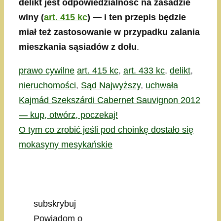
delikt jest odpowiedzialność na zasadzie
winy (
art. 415 kc
) — i ten przepis będzie
miał też zastosowanie w przypadku zalania
mieszkania sąsiadów z dołu
.
Kategorie
Tagi
prawo cywilne
art. 415 kc
,
art. 433 kc
,
delikt
,
nieruchomości
,
Sąd Najwyższy
,
uchwała
Kajmád Szekszárdi Cabernet Sauvignon 2012
— kup, otwórz, poczekaj!
O tym co zrobić jeśli pod choinkę dostało się
mokasyny mesykańskie
subskrybuj
Powiadom o