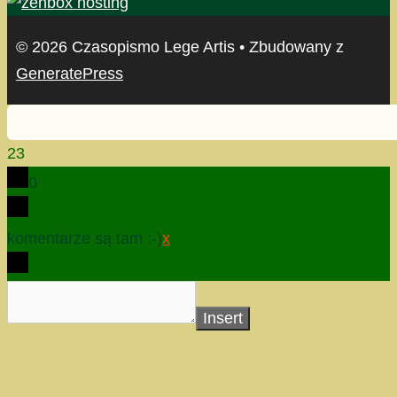
© 2026 Czasopismo Lege Artis
• Zbudowany z
GeneratePress
23
0
komentarze są tam :-)
x
Insert