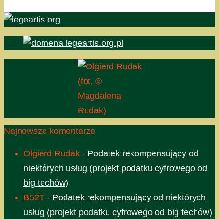
(fot. ©
Magdalena
Rudak)
Najnowsze komentarze
Olgierd Rudak
-
Podatek rekompensujący od
niektórych usług (projekt podatku cyfrowego od
big techów)
B52T
-
Podatek rekompensujący od niektórych
usług (projekt podatku cyfrowego od big techów)