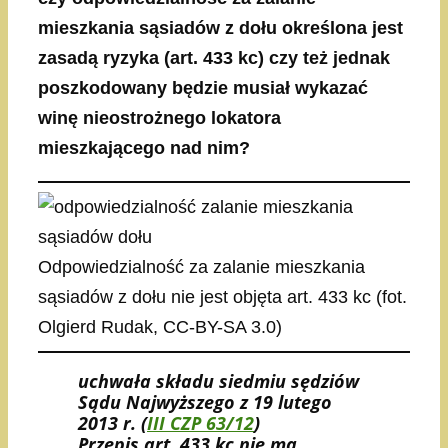
mieszkania sąsiadów z dołu określona jest
zasadą ryzyka (art. 433 kc) czy też jednak
poszkodowany będzie musiał wykazać
winę nieostrożnego lokatora
mieszkającego nad nim?
Odpowiedzialność za zalanie mieszkania
sąsiadów z dołu nie jest objęta art. 433 kc (fot.
Olgierd Rudak, CC-BY-SA 3.0)
uchwała składu siedmiu sędziów
Sądu Najwyższego z 19 lutego
2013 r. (
III CZP 63/12
)
Przepis art. 433 kc nie ma