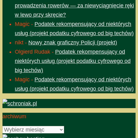
prowadzenia rowerów — za niewyciągnięcie ręki
w lewo przy skręcie?
Magic
-
Podatek rekompensujący od niektórych
usług (projekt podatku cyfrowego od big techów)
nikt
-
Nowy znak graficzny Policji (projekt)
Olgierd Rudak
-
Podatek rekompensujący od
niektórych usług (projekt podatku cyfrowego od
big techów)
Magic
-
Podatek rekompensujący od niektórych
usług (projekt podatku cyfrowego od big techów)
archiwum
archiwum