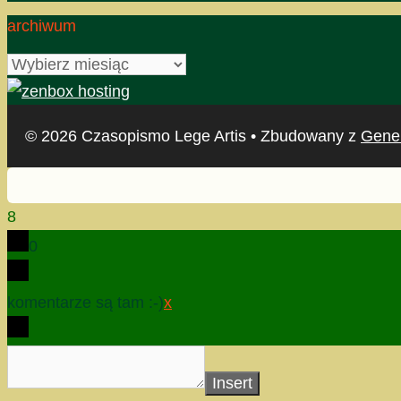
archiwum
archiwum
© 2026 Czasopismo Lege Artis
• Zbudowany z
Gene
8
0
komentarze są tam :-)
x
Insert