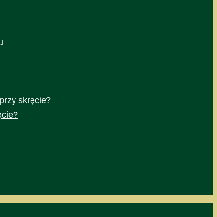
u
przy skręcie?
ęcie?