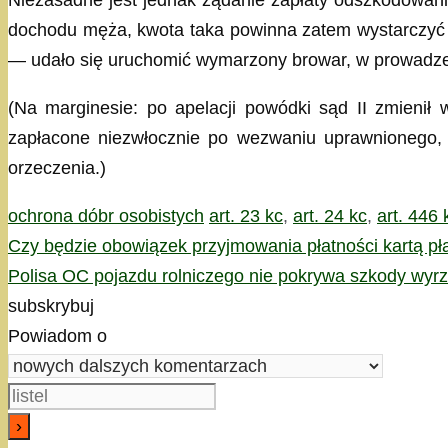
Niezasadne jest jednak żądanie zapłaty odszkodowania
dochodu męża, kwota taka powinna zatem wystarczyć 
— udało się uruchomić wymarzony browar, w prowadzen
(Na marginesie: po apelacji powódki sąd II zmieni
zapłacone niezwłocznie po wezwaniu uprawnionego, 
orzeczenia.)
Kategorie
Tagi
ochrona dóbr osobistych
art. 23 kc
,
art. 24 kc
,
art. 446 
Czy będzie obowiązek przyjmowania płatności kartą pł
Polisa OC pojazdu rolniczego nie pokrywa szkody wyrzą
subskrybuj
Powiadom o