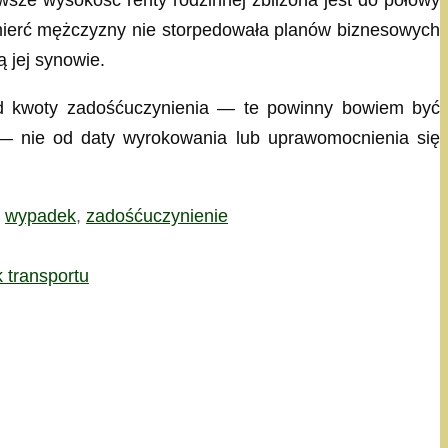
wsze wysokość renty rodzinnej zbliżona jest do połowy
mierć mężczyzny nie storpedowała planów biznesowych
 jej synowie.
 od kwoty zadośćuczynienia — te powinny bowiem być
 — nie od daty wyrokowania lub uprawomocnienia się
,
wypadek
,
zadośćuczynienie
 transportu