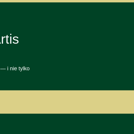
tis
— i nie tylko