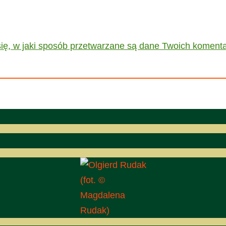
ię, w jaki sposób przetwarzane są dane Twoich komenta
(fot. ©
Magdalena
Rudak)