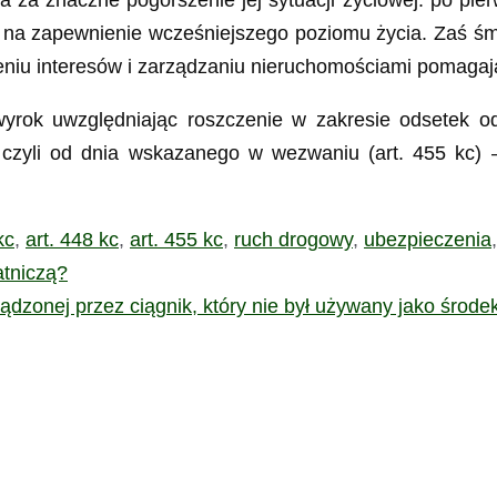
 za znaczne pogorszenie jej sytuacji życiowej: po pier
na zapewnienie wcześniejszego poziomu życia. Zaś ś
iu interesów i zarządzaniu nieruchomościami pomagają
ł wyrok uwzględniając roszczenie w zakresie odsetek
czyli od dnia wskazanego w wezwaniu (art. 455 kc)
kc
,
art. 448 kc
,
art. 455 kc
,
ruch drogowy
,
ubezpieczenia
atniczą?
dzonej przez ciągnik, który nie był używany jako środek