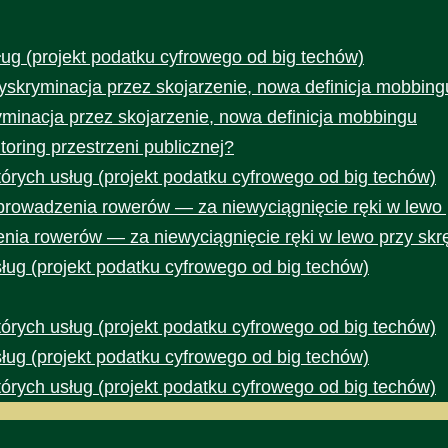
ug (projekt podatku cyfrowego od big techów)
yskryminacja przez skojarzenie, nowa definicja mobbing
yminacja przez skojarzenie, nowa definicja mobbingu
toring przestrzeni publicznej?
rych usług (projekt podatku cyfrowego od big techów)
prowadzenia rowerów — za niewyciągnięcie ręki w lewo 
nia rowerów — za niewyciągnięcie ręki w lewo przy skr
ug (projekt podatku cyfrowego od big techów)
rych usług (projekt podatku cyfrowego od big techów)
ug (projekt podatku cyfrowego od big techów)
rych usług (projekt podatku cyfrowego od big techów)