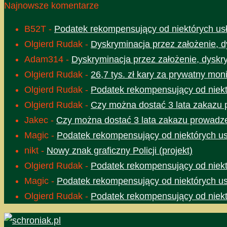
Najnowsze komentarze
B52T
-
Podatek rekompensujący od niektórych usł
Olgierd Rudak
-
Dyskryminacja przez założenie, d
Adam314
-
Dyskryminacja przez założenie, dyskr
Olgierd Rudak
-
26,7 tys. zł kary za prywatny moni
Olgierd Rudak
-
Podatek rekompensujący od niektó
Olgierd Rudak
-
Czy można dostać 3 lata zakazu 
Jakec
-
Czy można dostać 3 lata zakazu prowadze
Magic
-
Podatek rekompensujący od niektórych usł
nikt
-
Nowy znak graficzny Policji (projekt)
Olgierd Rudak
-
Podatek rekompensujący od niektó
Magic
-
Podatek rekompensujący od niektórych usł
Olgierd Rudak
-
Podatek rekompensujący od niektó