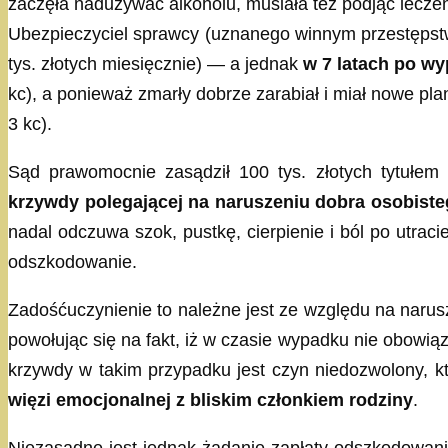
zaczęła nadużywać alkoholu, musiała też podjąć lecze
Ubezpieczyciel sprawcy (uznanego winnym przestęps
tys. złotych miesięcznie) — a jednak
w 7 latach po w
kc), a ponieważ zmarły dobrze zarabiał i miał nowe pla
3 kc).
Sąd prawomocnie zasądził 100 tys. złotych tytułem
krzywdy polegającej na naruszeniu dobra osobiste
nadal odczuwa szok, pustkę, cierpienie i ból po utraci
odszkodowanie.
Zadośćuczynienie to należne jest ze względu na narus
powołując się na fakt, iż w czasie wypadku nie obowią
krzywdy w takim przypadku jest czyn niedozwolony, k
więzi emocjonalnej z bliskim członkiem rodziny
.