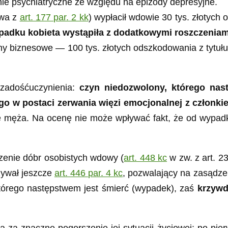
nie psychiatryczne ze względu na epizody depresyjne.
twa z
art. 177 par. 2 kk
) wypłacił wdowie 30 tys. złotych 
ypadku kobieta wystąpiła z dodatkowymi roszczenia
ny biznesowe — 100 tys. złotych odszkodowania z tytułu
 zadośćuczynienia:
czyn niedozwolony, którego na
go w postaci zerwania więzi emocjonalnej z członki
e męża. Na ocenę nie może wpływać fakt, że od wypadku 
zenie dóbr osobistych wdowy (
art. 448 kc
w zw. z art. 2
zywał jeszcze
art. 446 par. 4 kc
, pozwalający na zasądze
tórego następstwem jest śmierć (wypadek), zaś
krzywd