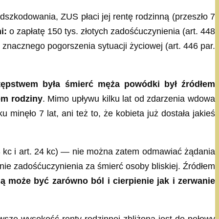
odszkodowania, ZUS płaci jej rentę rodzinną (przeszło 7
mi:
o zapłatę 150 tys. złotych zadośćuczynienia (art. 448
 znacznego pogorszenia sytuacji życiowej (art. 446 par.
stępstwem była śmierć męża powódki był źródłem
em rodziny
. Mimo upływu kilku lat od zdarzenia wdowa
minęło 7 lat, ani też to, że kobieta już dostała jakieś
3 kc i art. 24 kc) — nie można zatem odmawiać żądania
nie zadośćuczynienia za śmierć osoby bliskiej. Źródłem
ą może być zarówno ból i cierpienie jak i zerwanie