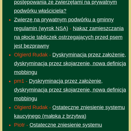
postępowania ze zwierzętami na prywatnym
podwórku właściciela?
Zwierzę na prywatnym podwórku a gminny
regulamin (wyrok NSA)
-
Nakaz zamieszczania
na płocie tabliczek ostrzegających przed psem
jest bezprawny
Olgierd Rudak
-
Dyskryminacja przez założenie,
dyskryminacja przez skojarzenie, nowa definicja
mobbingu
pm1
-
Dyskryminacja przez założenie,
dyskryminacja przez skojarzenie, nowa definicja
mobbingu
Olgierd Rudak
-
Ostateczne zniesienie systemu
kaucyjnego (małpka z brzytwą)
Piotr
-
Ostateczne zniesienie systemu