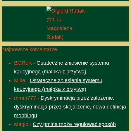
(fot. ©
Magdalena
Rudak)
Najnowsze komentarze
BOReK
-
Ostateczne zniesienie systemu
kaucyjnego (małpka z brzytwą)
Mike
-
Ostateczne zniesienie systemu
kaucyjnego (małpka z brzytwą)
mmm777
-
Dyskryminacja przez założenie,
dyskryminacja przez skojarzenie, nowa definicja
mobbingu
Magic
-
Czy gmina może regulować sposób