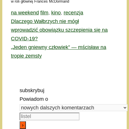
w roli głównej Frances McDormand
Kategorie
Tagi
na weekend
film
,
kino
,
recenzja
Dlaczego Wałbrzych nie mógł
wprowadzić obowiązku szczepienia się na
COVID-19?
„Jeden gniewny człowiek” — mścisław na
tropie zemsty
subskrybuj
Powiadom o