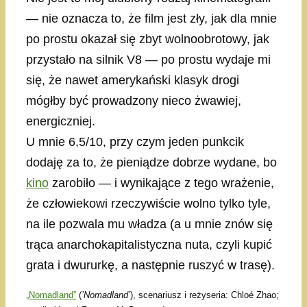
— nie oznacza to, że film jest zły, jak dla mnie
po prostu okazał się zbyt wolnoobrotowy, jak
przystało na silnik V8 — po prostu wydaje mi
się, że nawet amerykański klasyk drogi
mógłby być prowadzony nieco żwawiej,
energiczniej.
U mnie 6,5/10, przy czym jeden punkcik
dodaję za to, że pieniądze dobrze wydane, bo
kino
zarobiło — i wynikające z tego wrażenie,
że człowiekowi rzeczywiście wolno tylko tyle,
na ile pozwala mu władza (a u mnie znów się
trąca anarchokapitalistyczna nuta, czyli kupić
grata i dwururkę, a następnie ruszyć w trasę).
„Nomadland”
(
’
Nomadland’
), scenariusz i reżyseria: Chloé Zhao;