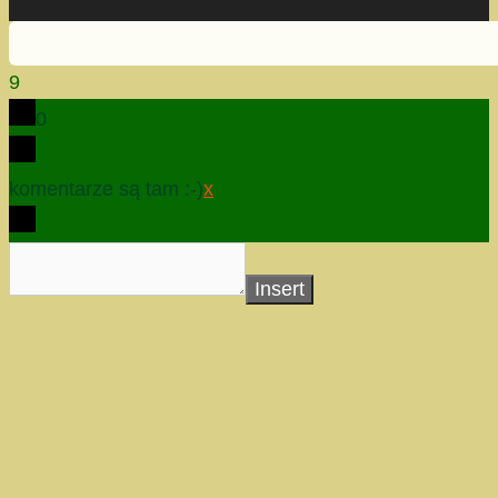
9
0
komentarze są tam :-)
x
Insert