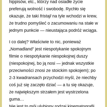
hippisów, etc., którzy nad osiadłe życie
preferują wolność i swobodę. Rychło się
okazuje, że taki
fristajl
na tyle wchodzi w krew,
że trudno pomyśleć o zacumowaniu na stałe w
jednym punkcie — nieustająca podróż wciąga.
I co dalej? Właściwie to nic, ponieważ
„Nomadland” jest niespotykanie spokojnym
filmie o niespotykanie niespokojnej duszy
(niespokojnej, bo ją nosi — jednak wszystkie
przeciwności znosi ze stoickim spokojem); po
2-3 kwadransach przychodzi myśl, że niechby
coś już się zaczęło dziać — a tu się okazuje,
że największym strzałem jest wystrzelona
guma…
Nie jest to mój ulubiony rodzaj kinematografii