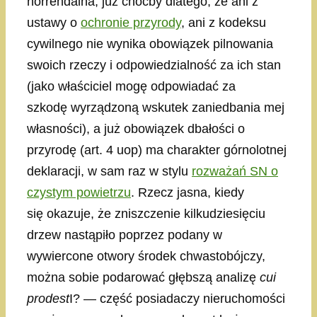
horrendalna, już choćby dlatego, że ani z
ustawy o
ochronie przyrody
, ani z kodeksu
cywilnego nie wynika obowiązek pilnowania
swoich rzeczy i odpowiedzialność za ich stan
(jako właściciel mogę odpowiadać za
szkodę wyrządzoną wskutek zaniedbania mej
własności), a już obowiązek dbałości o
przyrodę (art. 4 uop) ma charakter górnolotnej
deklaracji, w sam raz w stylu
rozważań SN o
czystym powietrzu
. Rzecz jasna, kiedy
się okazuje, że zniszczenie kilkudziesięciu
drzew nastąpiło poprzez podany w
wywiercone otwory środek chwastobójczy,
można sobie podarować głębszą analizę
cui
prodest
I? — część posiadaczy nieruchomości