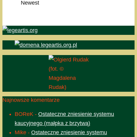
Newest
(fot. ©
Magdalena
Rudak)
Najnowsze komentarze
BOReK
-
Ostateczne zniesienie systemu
kaucyjnego (małpka z brzytwą)
Mike
-
Ostateczne zniesienie systemu