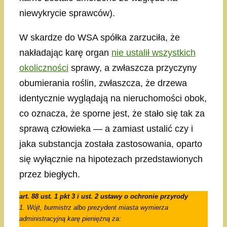
niewykrycie sprawców).
W skardze do WSA spółka zarzuciła, że
nakładając karę organ
nie ustalił wszystkich
okoliczności
sprawy, a zwłaszcza przyczyny
obumierania roślin, zwłaszcza, że drzewa
identycznie wyglądają na nieruchomości obok,
co oznacza, że sporne jest, że stało się tak za
sprawą człowieka — a zamiast ustalić czy i
jaka substancja została zastosowania, oparto
się wyłącznie na hipotezach przedstawionych
przez biegłych.
art. 88 ust. 1 pkt 3 i ust. 2 ustawy o ochronie przyrody
1. Wójt, burmistrz albo prezydent miasta wymierza
administracyjną karę pieniężną za: