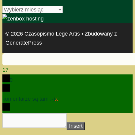
archiwum
© 2026 Czasopismo Lege Artis
• Zbudowany z
GeneratePress
17
0
komentarze są tam :-)
x
Insert