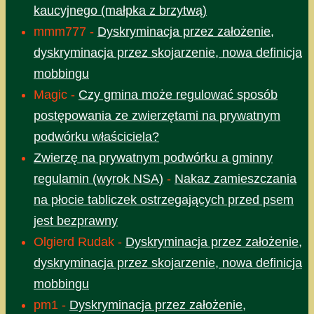
kaucyjnego (małpka z brzytwą)
mmm777
-
Dyskryminacja przez założenie,
dyskryminacja przez skojarzenie, nowa definicja
mobbingu
Magic
-
Czy gmina może regulować sposób
postępowania ze zwierzętami na prywatnym
podwórku właściciela?
Zwierzę na prywatnym podwórku a gminny
regulamin (wyrok NSA)
-
Nakaz zamieszczania
na płocie tabliczek ostrzegających przed psem
jest bezprawny
Olgierd Rudak
-
Dyskryminacja przez założenie,
dyskryminacja przez skojarzenie, nowa definicja
mobbingu
pm1
-
Dyskryminacja przez założenie,