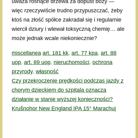
uważa rosnące drzewa za dopust boży —
więc rzeczywiście trudno przypuszczać, żeby
ktoś na złość spółce zakradał się i regularnie
wiercił dziury i wlewał toksyczną chemię… ale
może jednak wcale niekoniecznie?
Kategorie
Tagi
miscellanea
art. 181 kk
,
art. 77 kpa
,
art. 88
uop
,
art. 89 uop
,
nieruchomości
,
ochrona
przyrody
,
własność
Czy przekroczenie prędkości podczas jazdy z
chorym dzieckiem do szpitala oznacza
działanie w stanie wyższej konieczności?
Krušnohor New England IPA 15° Marachuj