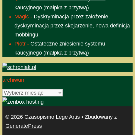
kaucyjnego (małpka z brzytwą)
Magic
-
Dyskryminacja przez założenie,
dyskryminacja przez skojarzenie, nowa definicja
mobbingu
Piotr
-
Ostateczne zniesienie systemu
kaucyjnego (małpka z brzytwą)
archiwum
archiwum
© 2026 Czasopismo Lege Artis
• Zbudowany z
GeneratePress