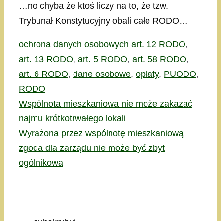
…no chyba że ktoś liczy na to, że tzw.
Trybunał Konstytucyjny obali całe RODO…
Kategorie
Tagi
ochrona danych osobowych
art. 12 RODO
,
art. 13 RODO
,
art. 5 RODO
,
art. 58 RODO
,
art. 6 RODO
,
dane osobowe
,
opłaty
,
PUODO
,
RODO
Wspólnota mieszkaniowa nie może zakazać
najmu krótkotrwałego lokali
Wyrażona przez wspólnotę mieszkaniową
zgoda dla zarządu nie może być zbyt
ogólnikowa