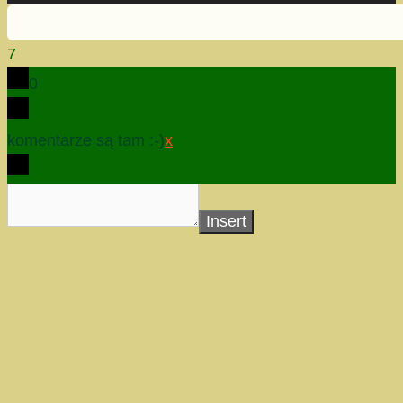
7
0
komentarze są tam :-)
x
Insert