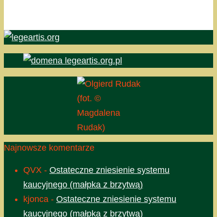
(fot. ©
Magdalena
Rudak)
Najnowsze komentarze
QVX
-
Ostateczne zniesienie systemu
kaucyjnego (małpka z brzytwą)
kjonca
-
Ostateczne zniesienie systemu
kaucyjnego (małpka z brzytwą)