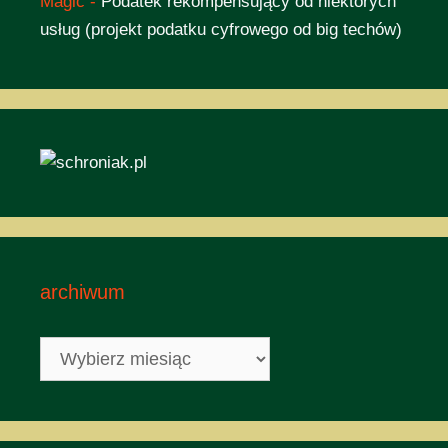
Magic
-
Podatek rekompensujący od niektórych
usług (projekt podatku cyfrowego od big techów)
archiwum
archiwum