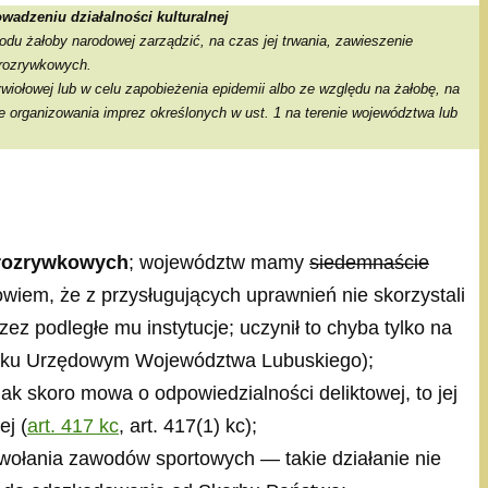
owadzeniu działalności kulturalnej
du żałoby narodowej zarządzić, na czas jej trwania, zawieszenie
 rozrywkowych.
iołowej lub w celu zapobieżenia epidemii albo ze względu na żałobę, na
e organizowania imprez określonych w ust. 1 na terenie województwa lub
i rozrywkowych
; województw mamy
siedemnaście
wiem, że z przysługujących uprawnień nie skorzystali
z podległe mu instytucje; uczynił to chyba tylko na
nniku Urzędowym Województwa Lubuskiego);
k skoro mowa o odpowiedzialności deliktowej, to jej
j (
art. 417 kc
, art. 417(1) kc);
odwołania zawodów sportowych — takie działanie nie