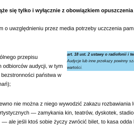
że się tylko i wyłącznie z obowiązkiem opuszczenia
m o uwzględnieniu przez media potrzeby uczczenia pamię
art. 18 ust. 2 ustawy o radiofonii i te
ogólnego przepisu
Audycje lub inne przekazy powinny sz
 odbiorców audycji, w tym
wartości.
t bezstronności państwa w
nań);
 pewno nie można z niego wywodzić zakazu rozbawiania 
tystycznych — zamykania kin, teatrów, dyskotek, stadionó
 ale jeśli ktoś sobie życzy zwrócić bilet, to kasa odda 