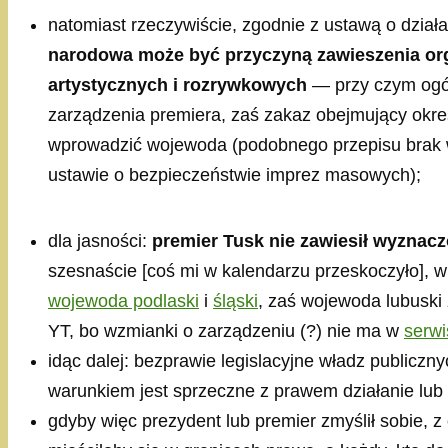
natomiast rzeczywiście, zgodnie z ustawą o działa
narodowa może być przyczyną zawieszenia org
artystycznych i rozrywkowych
— przy czym ogó
zarządzenia premiera, zaś zakaz obejmujący ok
wprowadzić wojewoda (podobnego przepisu brak w
ustawie o bezpieczeństwie imprez masowych);
dla jasności:
premier Tusk nie zawiesił wyznacz
szesnaście [coś mi w kalendarzu przeskoczyło], w
wojewoda podlaski
i
śląski
, zaś wojewoda lubuski 
YT, bo wzmianki o zarządzeniu (?) nie ma w
serw
idąc dalej: bezprawie legislacyjne władz publicz
warunkiem jest sprzeczne z prawem działanie lub
gdyby więc prezydent lub premier zmyślił sobie, 