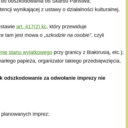
wo do odszkodowania od Skarbu Państwa;
cji wynikającej z ustawy o działalności kulturalnej,
dstawie
art. 417(2) kc
, który przewiduje
że tam jest mowa o
„szkodzie na osobie”
, czyli
nie stanu wyjątkowego
przy granicy z Białorusią, etc.);
rłego papieża, organizator takiego przedsięwzięcia,
ek odszkodowanie za odwołanie imprezy nie
 planowanych imprez;