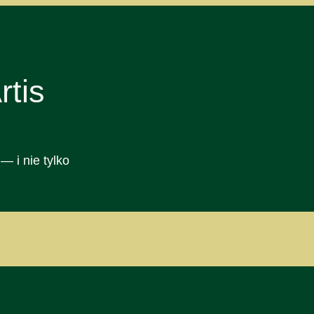
tis
— i nie tylko