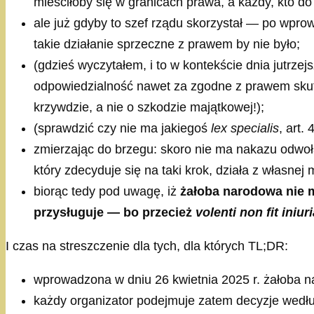
mieściłoby się w granicach prawa, a każdy, kto 
ale już gdyby to szef rządu skorzystał — po wpro
takie działanie sprzeczne z prawem by nie było;
(gdzieś wyczytałem, i to w kontekście dnia jutr
odpowiedzialność nawet za zgodne z prawem sku
krzywdzie, a nie o szkodzie majątkowej!);
(sprawdzić czy nie ma jakiegoś
lex specialis
, art.
zmierzając do brzegu: skoro nie ma nakazu odwoła
który zdecyduje się na taki krok, działa z własnej
biorąc tedy pod uwagę, iż
żałoba narodowa nie m
przysługuje — bo przecież
volenti non fit iniur
I czas na streszczenie dla tych, dla których TL;DR:
wprowadzona w dniu 26 kwietnia 2025 r. żałoba 
każdy organizator podejmuje zatem decyzje wedł