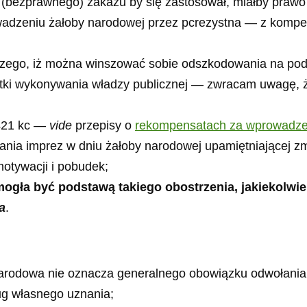
do (bezprawnego) zakazu by się zastosował, miałby pra
wadzeniu żałoby narodowej przez pcrezystna — z kompeten
zejszego, iż można winszować sobie odszkodowania na po
tki wykonywania władzy publicznej — zwracam uwagę, 
 421 kc —
vide
przepisy o
rekompensatach za wprowadze
nia imprez w dniu żałoby narodowej upamiętniającej zma
 motywacji i pobudek;
ogła być podstawą takiego obostrzenia, jakiekolwi
ia
.
narodowa nie oznacza generalnego obowiązku odwołania
ug własnego uznania;