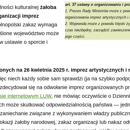
art. 37 ustawy o organizowaniu i pr
lności kulturalnej
żałoba
1. Prezes Rady Ministrów może z powo
anizacji imprez
organizowania imprez artystycznych i
2. Wojewoda może z powodu klęski żyw
lnopolski zakaz wymaga
czas niezbędny, zarządzić zawieszeni
reślone województwo może
jego części.
 ustawie o sporcie i
onych na 26 kwietnia 2025 r. imprez artystycznych 
ięc niech każdy sobie sam sprawdzi (ja na szybko podpo
zdecydował się na odwołanie imprez organizowanych prze
isie internetowym LUW
, nie mówiąc oczywiście o Dzie
nych może skutkować odpowiedzialnością państwa — jedna
 zaniechanie związane z wykonywaniem władzy publiczne
z okazji żałoby narodowej, zakaz organizacji lub nakaz 