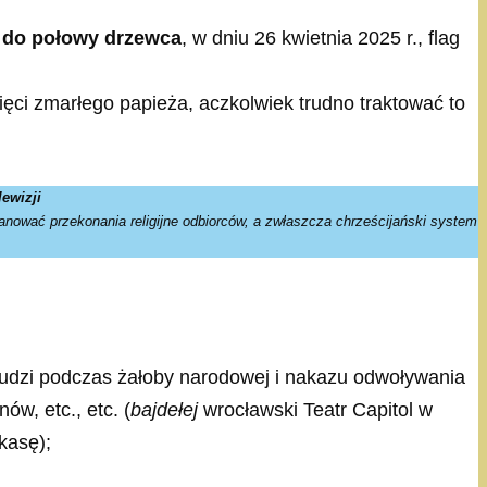
do połowy drzewca
, w dniu 26 kwietnia 2025 r., flag
ci zmarłego papieża, aczkolwiek trudno traktować to
lewizji
anować przekonania religijne odbiorców, a zwłaszcza chrześcijański system
ludzi podczas żałoby narodowej i nakazu odwoływania
w, etc., etc. (
bajdełej
wrocławski Teatr Capitol w
kasę);