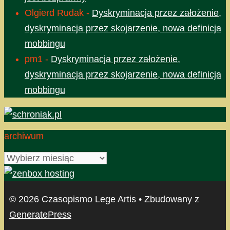
Olgierd Rudak
-
Dyskryminacja przez założenie,
dyskryminacja przez skojarzenie, nowa definicja
mobbingu
pm1
-
Dyskryminacja przez założenie,
dyskryminacja przez skojarzenie, nowa definicja
mobbingu
archiwum
archiwum
© 2026 Czasopismo Lege Artis
• Zbudowany z
GeneratePress