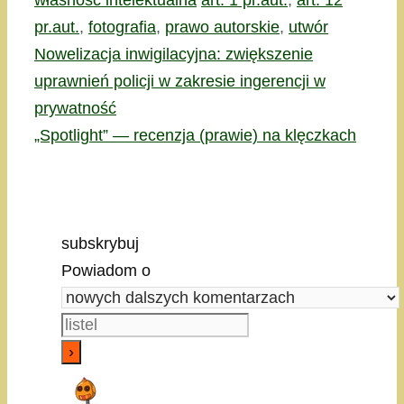
własność intelektualna
art. 1 pr.aut.
,
art. 12
pr.aut.
,
fotografia
,
prawo autorskie
,
utwór
Nowelizacja inwigilacyjna: zwiększenie
uprawnień policji w zakresie ingerencji w
prywatność
„Spotlight” — recenzja (prawie) na klęczkach
subskrybuj
Powiadom o