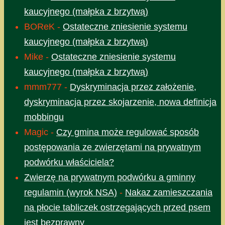
kaucyjnego (małpka z brzytwą)
BOReK
-
Ostateczne zniesienie systemu
kaucyjnego (małpka z brzytwą)
Mike
-
Ostateczne zniesienie systemu
kaucyjnego (małpka z brzytwą)
mmm777
-
Dyskryminacja przez założenie,
dyskryminacja przez skojarzenie, nowa definicja
mobbingu
Magic
-
Czy gmina może regulować sposób
postępowania ze zwierzętami na prywatnym
podwórku właściciela?
Zwierzę na prywatnym podwórku a gminny
regulamin (wyrok NSA)
-
Nakaz zamieszczania
na płocie tabliczek ostrzegających przed psem
jest bezprawny