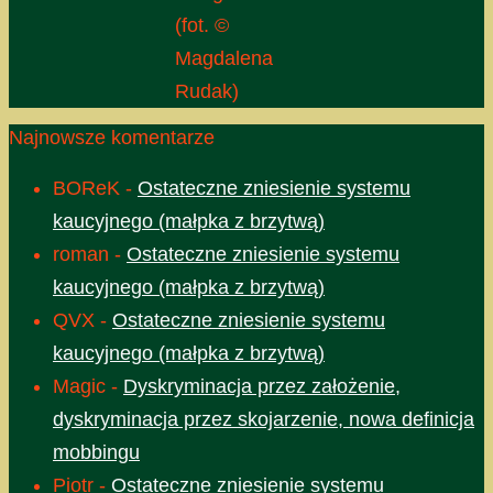
(fot. ©
Magdalena
Rudak)
Najnowsze komentarze
BOReK
-
Ostateczne zniesienie systemu
kaucyjnego (małpka z brzytwą)
roman
-
Ostateczne zniesienie systemu
kaucyjnego (małpka z brzytwą)
QVX
-
Ostateczne zniesienie systemu
kaucyjnego (małpka z brzytwą)
Magic
-
Dyskryminacja przez założenie,
dyskryminacja przez skojarzenie, nowa definicja
mobbingu
Piotr
-
Ostateczne zniesienie systemu