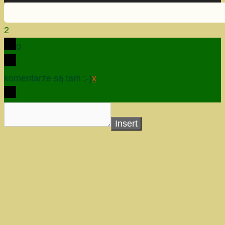
2
0
komentarze są tam :-)
x
Insert