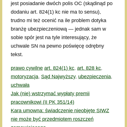
jest posiadanie dwóch polis OC (skądinąd po
dodaniu art. 824(1) kc nie ma to sensu),
trudno mi też ocenić na ile problem dotyka
branżę ubezpieczeniową — jednak sam w
sobie spór jest na tyle interesujący, że
uchwale SN na pewno poświęcę odrębny
tekst.
Kategorie
Tagi
prawo cywilne
art. 824(1) kc
,
art. 828 kc
,
motoryzacja
,
Sąd Najwyższy
,
ubezpieczenia
,
uchwała
Jak (nie) wstrzymać wypłaty premii
pracownikowi (II PK 351/14)
Kara umowna: świadczenie nieobjęte SIWZ
nie może być przedmiotem roszczeń