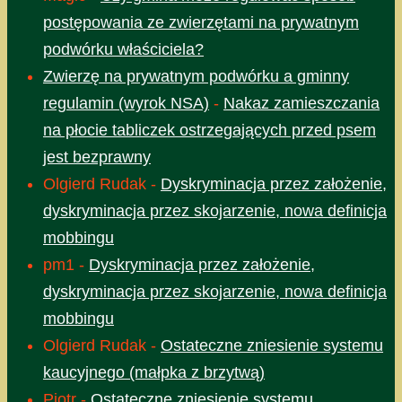
postępowania ze zwierzętami na prywatnym
podwórku właściciela?
Zwierzę na prywatnym podwórku a gminny
regulamin (wyrok NSA)
-
Nakaz zamieszczania
na płocie tabliczek ostrzegających przed psem
jest bezprawny
Olgierd Rudak
-
Dyskryminacja przez założenie,
dyskryminacja przez skojarzenie, nowa definicja
mobbingu
pm1
-
Dyskryminacja przez założenie,
dyskryminacja przez skojarzenie, nowa definicja
mobbingu
Olgierd Rudak
-
Ostateczne zniesienie systemu
kaucyjnego (małpka z brzytwą)
Piotr
-
Ostateczne zniesienie systemu