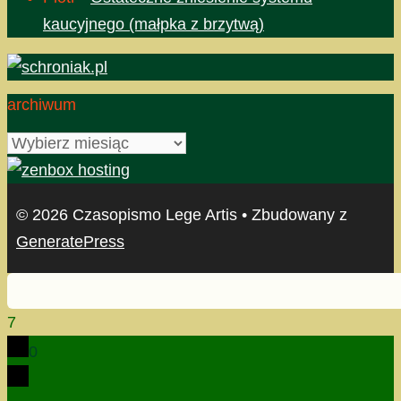
kaucyjnego (małpka z brzytwą)
archiwum
archiwum
© 2026 Czasopismo Lege Artis
• Zbudowany z
GeneratePress
7
0