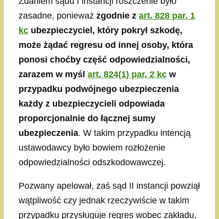
Zdaniem sądu I instancji roszczenie było
zasadne, ponieważ
zgodnie z
art. 828 par. 1
kc
ubezpieczyciel, który pokrył szkodę,
może żądać regresu od innej osoby, która
ponosi choćby część odpowiedzialności,
zarazem w myśl
art. 824(1) par. 2 kc
w
przypadku podwójnego ubezpieczenia
każdy z ubezpieczycieli odpowiada
proporcjonalnie do łącznej sumy
ubezpieczenia
. W takim przypadku intencją
ustawodawcy było bowiem rozłożenie
odpowiedzialności odszkodowawczej.
Pozwany apelował, zaś sąd II instancji powziął
wątpliwość czy jednak rzeczywiście w takim
przypadku przysługuje regres wobec zakładu,