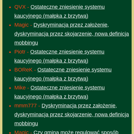
QVX
-
Ostateczne zniesienie systemu
kaucyjnego (małpka z brzytwą)
Magic
-
Dyskryminacja przez założenie,
dyskryminacja przez skojarzenie, nowa definicja
mobbingu
Piotr
-
Ostateczne zniesienie systemu
kaucyjnego (małpka z brzytwą)
BOReK
-
Ostateczne zniesienie systemu
kaucyjnego (małpka z brzytwą)
Mike
-
Ostateczne zniesienie systemu
kaucyjnego (małpka z brzytwą)
mmm777
-
Dyskryminacja przez założenie,
dyskryminacja przez skojarzenie, nowa definicja
mobbingu
Magic
-
Czy gmina może regulować sposób