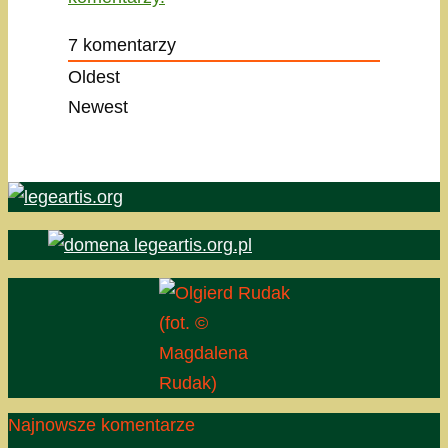
7
komentarzy
Oldest
Newest
(fot. ©
Magdalena
Rudak)
Najnowsze komentarze