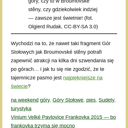
góry, czy to w Broumovské
stěny, czy gdziekolwiek indziej
— zawsze jest świetnie! (fot.
Olgierd Rudak, CC-BY-SA 3.0)
Wychodzi na to, że nawet taki fragment Gór
Stołowych jak Broumovské stěny potrafi
zapewnić atrakcji na kilka dni szwendania się
po górach… i jak tu się nie zgodzić, że te
tajemnicze pasmo jest
najpiękniejsze na
świecie
?
Kategorie
Tagi
na weekend
góry
,
Góry Stołowe
,
pies
,
Sudety
,
turystyka
Vinium Velké Pavlovice Frankovka 2015 — bo
frankovka trzyma się mocno