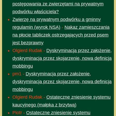
postępowania ze zwierzętami na prywatnym
podwórku właściciela?
Zwierzę na prywatnym podwórku a gminny
regulamin (wyrok NSA)
-
Nakaz zamieszczania
na płocie tabliczek ostrzegających przed psem
jest bezprawny
Olgierd Rudak
-
Dyskryminacja przez założenie,
dyskryminacja przez skojarzenie, nowa definicja
mobbingu
pm1
-
Dyskryminacja przez założenie,
dyskryminacja przez skojarzenie, nowa definicja
mobbingu
Olgierd Rudak
-
Ostateczne zniesienie systemu
kaucyjnego (małpka z brzytwą)
Piotr
-
Ostateczne zniesienie systemu