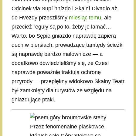
Odcinek via Supí hnízdo i Skalní Divadlo aż
do Hvezdy przeszliśmy
miesiąc temu
, ale
przecież reguły są po to, żeby je łamać…
Warto, bo Sępie gniazdo naprawdę zapiera
dech w piersiach, prowadzące tamtędy ścieżki
są naprawdę bardzo malownicze — a
dodatkowo dowiedzieliśmy się, że Czesi
naprawdę poważnie traktują ochronę
przyrody — przepiękny widokowo Skalny Teatr
był zamknięty dla turystów ze względu na
gniazdujące ptaki.
Przez fenomenalne piaskowce,
których całe Góry Stołowe są