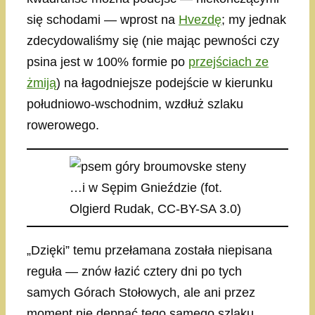
się schodami — wprost na
Hvezdę
; my jednak
zdecydowaliśmy się (nie mając pewności czy
psina jest w 100% formie po
przejściach ze
żmiją
) na łagodniejsze podejście w kierunku
południowo-wschodnim, wzdłuż szlaku
rowerowego.
…i w Sępim Gnieździe (fot.
Olgierd Rudak, CC-BY-SA 3.0)
„Dzięki” temu przełamana została niepisana
reguła — znów łazić cztery dni po tych
samych Górach Stołowych, ale ani przez
moment nie depnąć tego samego szlaku.