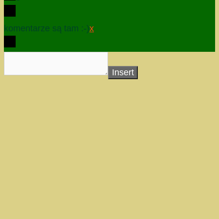
komentarze są tam :-)
x
Insert