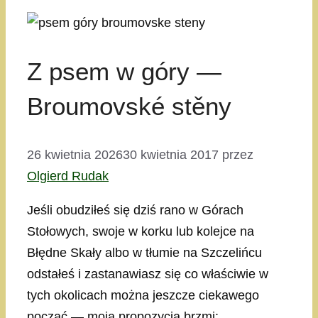
Z psem w góry —
Broumovské stěny
26 kwietnia 2026
30 kwietnia 2017
przez
Olgierd Rudak
Jeśli obudziłeś się dziś rano w Górach
Stołowych, swoje w korku lub kolejce na
Błędne Skały albo w tłumie na Szczelińcu
odstałeś i zastanawiasz się co właściwie w
tych okolicach można jeszcze ciekawego
począć — moja propozycja brzmi: