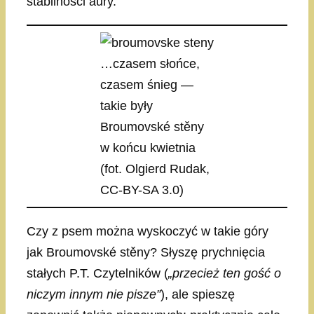
stabilności aury.
…czasem słońce,
czasem śnieg —
takie były
Broumovské stěny
w końcu kwietnia
(fot. Olgierd Rudak,
CC-BY-SA 3.0)
Czy z psem można wyskoczyć w takie góry
jak Broumovské stěny? Słyszę prychnięcia
stałych P.T. Czytelników (
„przecież ten gość o
niczym innym nie pisze”
), ale spieszę