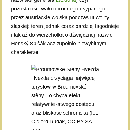
nazwiska generała
Laudona
) czyli
pozostałości wału obronnego usypanego
przez austriackie wojska podczas III wojny
śląskiej; teren jednak coraz bardziej łagodnieje
i tak aż do wierzchołka o dźwięcznej nazwie
Honský Špičák acz zupełnie niewybitnym
charakterze.
Hvezda przyciąga najwięcej
turystów w Broumovské
stěny. To chyba efekt
relatywnie łatwego dostępu
oraz bliskość schroniska (fot.
Olgierd Rudak, CC-BY-SA