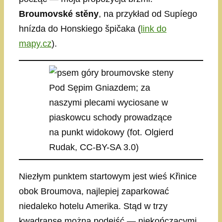
Broumovské stěny
, na przykład od Supíego
hnízda do Honskiego špičaka (
link do
mapy.cz
).
Pod Sępim Gniazdem; za
naszymi plecami wyciosane w
piaskowcu schody prowadzące
na punkt widokowy (fot. Olgierd
Rudak, CC-BY-SA 3.0)
Niezłym punktem startowym jest wieś Křinice
obok Broumova, najlepiej zaparkować
niedaleko hotelu Amerika. Stąd w trzy
kwadranse można podejść — niekończącymi