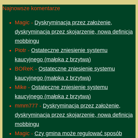
Najnowsze komentarze
Magic
-
Dyskryminacja przez założenie,
dyskryminacja przez skojarzenie, nowa definicja
mobbingu
Piotr
-
Ostateczne zniesienie systemu
kaucyjnego (małpka z brzytwą)
BOReK
-
Ostateczne zniesienie systemu
kaucyjnego (małpka z brzytwą)
Mike
-
Ostateczne zniesienie systemu
kaucyjnego (małpka z brzytwą)
mmm777
-
Dyskryminacja przez założenie,
dyskryminacja przez skojarzenie, nowa definicja
mobbingu
Magic
-
Czy gmina może regulować sposób