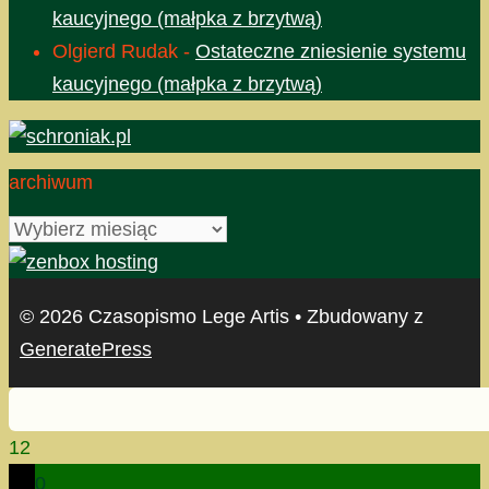
kaucyjnego (małpka z brzytwą)
Olgierd Rudak
-
Ostateczne zniesienie systemu
kaucyjnego (małpka z brzytwą)
archiwum
archiwum
© 2026 Czasopismo Lege Artis
• Zbudowany z
GeneratePress
12
0