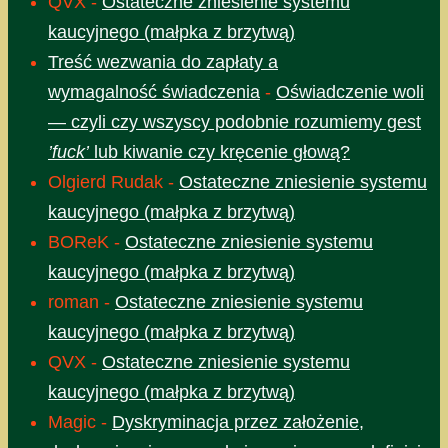
QVX
-
Ostateczne zniesienie systemu
kaucyjnego (małpka z brzytwą)
Treść wezwania do zapłaty a
wymagalność świadczenia
-
Oświadczenie woli
— czyli czy wszyscy podobnie rozumiemy gest
’fuck’
lub kiwanie czy kręcenie głową?
Olgierd Rudak
-
Ostateczne zniesienie systemu
kaucyjnego (małpka z brzytwą)
BOReK
-
Ostateczne zniesienie systemu
kaucyjnego (małpka z brzytwą)
roman
-
Ostateczne zniesienie systemu
kaucyjnego (małpka z brzytwą)
QVX
-
Ostateczne zniesienie systemu
kaucyjnego (małpka z brzytwą)
Magic
-
Dyskryminacja przez założenie,