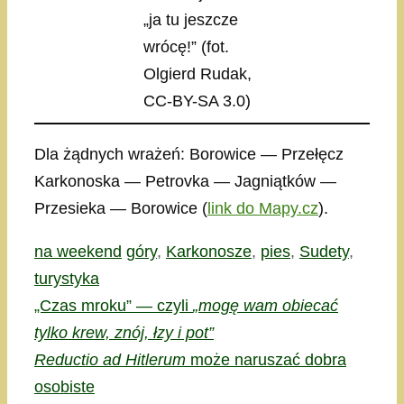
„ja tu jeszcze
wrócę!” (fot.
Olgierd Rudak,
CC-BY-SA 3.0)
Dla żądnych wrażeń: Borowice — Przełęcz
Karkonoska — Petrovka — Jagniątków —
Przesieka — Borowice (
link do Mapy.cz
).
Kategorie
Tagi
na weekend
góry
,
Karkonosze
,
pies
,
Sudety
,
turystyka
„Czas mroku” — czyli
„mogę wam obiecać
tylko krew, znój, łzy i pot”
Reductio ad Hitlerum
może naruszać dobra
osobiste