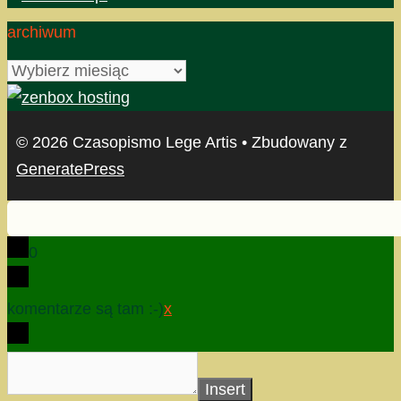
archiwum
archiwum
© 2026 Czasopismo Lege Artis
• Zbudowany z
GeneratePress
0
komentarze są tam :-)
x
Insert