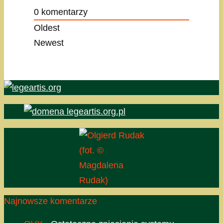
0
komentarzy
Oldest
Newest
(fot. ©
Magdalena
Rudak)
Najnowsze komentarze