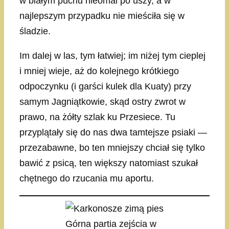
w białym puchu nieomal po uszy, a w
najlepszym przypadku nie mieściła się w
śladzie.
Im dalej w las, tym łatwiej; im niżej tym cieplej
i mniej wieje, aż do kolejnego krótkiego
odpoczynku (i garści kulek dla Kuaty) przy
samym Jagniątkowie, skąd ostry zwrot w
prawo, na żółty szlak ku Przesiece. Tu
przyplątały się do nas dwa tamtejsze psiaki —
przezabawne, bo ten mniejszy chciał się tylko
bawić z psicą, ten większy natomiast szukał
chętnego do rzucania mu aportu.
Górna partia zejścia w