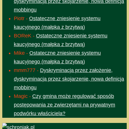
dyskryminacja przez skojarzenie, nowa definicja
mobbingu
Piotr
-
Ostateczne zniesienie systemu
kaucyjnego (małpka z brzytwą)
BOReK
-
Ostateczne zniesienie systemu
kaucyjnego (małpka z brzytwą)
Mike
-
Ostateczne zniesienie systemu
kaucyjnego (małpka z brzytwą)
mmm777
-
Dyskryminacja przez założenie,
dyskryminacja przez skojarzenie, nowa definicja
mobbingu
Magic
-
Czy gmina może regulować sposób
postępowania ze zwierzętami na prywatnym
podwórku właściciela?