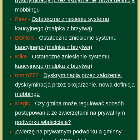
dyskryminacja przez skojarzenie, nowa definicja
mobbingu
Piotr
-
Ostateczne zniesienie systemu
kaucyjnego (małpka z brzytwą)
BOReK
-
Ostateczne zniesienie systemu
kaucyjnego (małpka z brzytwą)
Mike
-
Ostateczne zniesienie systemu
kaucyjnego (małpka z brzytwą)
mmm777
-
Dyskryminacja przez założenie,
dyskryminacja przez skojarzenie, nowa definicja
mobbingu
Magic
-
Czy gmina może regulować sposób
postępowania ze zwierzętami na prywatnym
podwórku właściciela?
Zwierzę na prywatnym podwórku a gminny