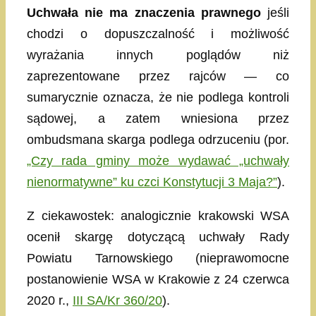
Uchwała nie ma znaczenia prawnego
jeśli
chodzi o dopuszczalność i możliwość
wyrażania innych poglądów niż
zaprezentowane przez rajców — co
sumarycznie oznacza, że nie podlega kontroli
sądowej, a zatem wniesiona przez
ombudsmana skarga podlega odrzuceniu (por.
„Czy rada gminy może wydawać „uchwały
nienormatywne” ku czci Konstytucji 3 Maja?”
).
Z ciekawostek: analogicznie krakowski WSA
ocenił skargę dotyczącą uchwały Rady
Powiatu Tarnowskiego (nieprawomocne
postanowienie WSA w Krakowie z 24 czerwca
2020 r.,
III SA/Kr 360/20
).