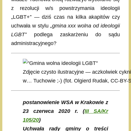
z rezolucji w/s powstrzymania ideologii
„LGBT+” — dziś czas na kilka akapitów czy
uchwała w stylu
„gmina xxx wolna od ideologii
LGBT”
podlega zaskarżeniu do sądu
administracyjnego?
Zdjęcie czysto ilustracyjne — aczkolwiek cykni
w… Tuchowie ;-) (fot. Olgierd Rudak, CC-BY-S
postanowienie WSA w Krakowie z
23 czerwca 2020 r. (
III SA/Kr
105/20
)
Uchwała rady gminy o treści