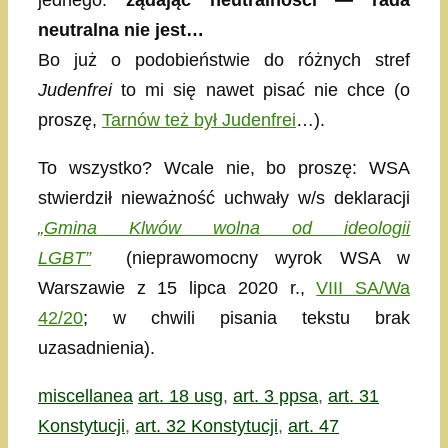
jednego:
żądając neutralności — rada
neutralna nie jest…
Bo już o podobieństwie do różnych stref
Judenfrei
to mi się nawet pisać nie chce (o
proszę,
Tarnów też był Judenfrei
…).
To wszystko? Wcale nie, bo proszę: WSA
stwierdził nieważność uchwały w/s deklaracji
„Gmina Klwów wolna od ideologii
LGBT”
(nieprawomocny wyrok WSA w
Warszawie z 15 lipca 2020 r.,
VIII SA/Wa
42/20
; w chwili pisania tekstu brak
uzasadnienia).
Kategorie
Tagi
miscellanea
art. 18 usg
,
art. 3 ppsa
,
art. 31
Konstytucji
,
art. 32 Konstytucji
,
art. 47