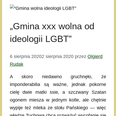
„Gmina xxx wolna od
ideologii LGBT”
6 sierpnia 2020
2 sierpnia 2020
przez
Olgierd
Rudak
A skoro niedawno gruchnęło, że
imponderabilia są ważne, jednak pokorne
cielę dwie matki ssie, a szczwany Szatan
ogonem miesza w jednym kotle, ale chętnie
wypije też mleka ze stołu Pańskiego — więc
władze Tuchowa chcą rozważyć wycofanie się