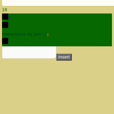
18
0
komentarze są tam :-)
x
Insert