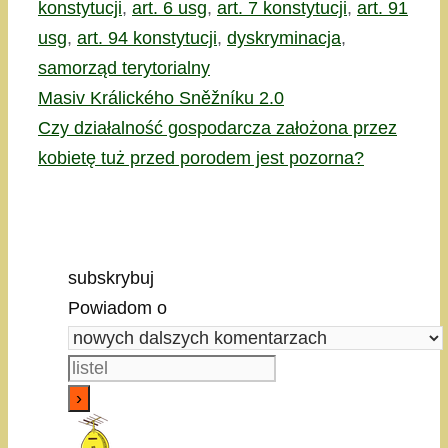
konstytucji
,
art. 6 usg
,
art. 7 konstytucji
,
art. 91
usg
,
art. 94 konstytucji
,
dyskryminacja
,
samorząd terytorialny
Masiv Králického Sněžníku 2.0
Czy działalność gospodarcza założona przez
kobietę tuż przed porodem jest pozorna?
subskrybuj
Powiadom o