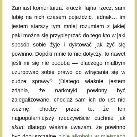
Zamiast komentarza: kruczki fajna rzecz, sam
lubię na nich czasem pojeździć, jednak… im
jestem starszy tym mniej rozumiem z jakiej
paki można się przypieprzać do tego kto w jaki
sposób sobie żyje i dyktować jak żyć się
powinno. Dopóki mnie to nie dotyczy, to nawet
jeśli mi się nie podoba — dlaczego miałbym
uzurpować sobie prawo do wtrącania się w
cudze sprawy? (Dlatego właśnie jestem
zdania, że narkotyki powinny być
zalegalizowane, chociaż sam ich do ust nie
wezmę, choćby przez to, że ten
najpopularniejszy rzeczywiście cuchnie jak
skun
; dlatego właśnie uważam, że powinno
być dopuszczalne
picie alkoholu w miejscach