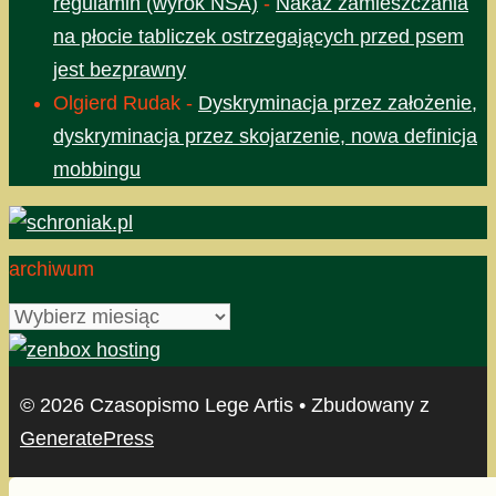
regulamin (wyrok NSA)
-
Nakaz zamieszczania
na płocie tabliczek ostrzegających przed psem
jest bezprawny
Olgierd Rudak
-
Dyskryminacja przez założenie,
dyskryminacja przez skojarzenie, nowa definicja
mobbingu
archiwum
archiwum
© 2026 Czasopismo Lege Artis
• Zbudowany z
GeneratePress