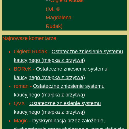
(fot. ©
Magdalena
Rudak)
Najnowsze komentarze
Olgierd Rudak
-
Ostateczne zniesienie systemu
kaucyjnego (małpka z brzytwą)
BOReK
-
Ostateczne zniesienie systemu
kaucyjnego (małpka z brzytwą)
roman
-
Ostateczne zniesienie systemu
kaucyjnego (małpka z brzytwą)
QVX
-
Ostateczne zniesienie systemu
kaucyjnego (małpka z brzytwą)
Magic
-
Dyskryminacja przez założenie,