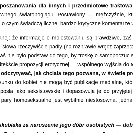
, poszanowania dla innych i przedmiotowe traktowa
wnego światopoglądu. Postawiony — mężczyźnie, kt
, o czym świadczą liczne, bardzo krytyczne komentarze w
j: że informacje o molestowaniu są prawdziwe, zaś ic
e słowa rzeczywiście padły (na rozprawie wręcz zaprzecz
zaś nie było podstaw do tego, by troskę o samopoczuc
tekście propozycji erotycznej — wspólnego wyjścia do to
odczytywać, jak chciała tego pozwana, w świetle p
u do kobiet nie mogą być publikacje medialne, który
 posła jako seksistowskie i dopasowują je do przyję
 pary homoseksualne jest wybitnie niestosowna, jed
ubiaka za naruszenie jego dóbr osobistych — dobre