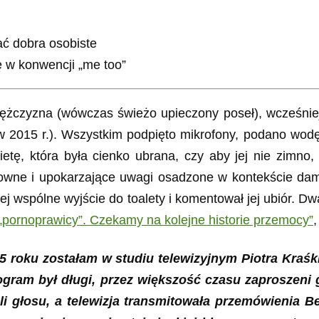
ć dobra osobiste
ę w konwencji „me too”
mężczyzna (wówczas świeżo upieczony poseł), wcześniej 
2015 r.). Wszystkim podpięto mikrofony, podano wodę
, która była cienko ubrana, czy aby jej nie zimno, 
osowne i upokarzające uwagi osadzone w kontekście d
spólne wyjście do toalety i komentował jej ubiór. Dwa 
„pornoprawicy”. Czekamy na kolejne historie przemocy”
5 roku zostałam w studiu telewizyjnym Piotra Kraś
ogram był długi, przez większość czasu zaproszeni
eli głosu, a telewizja transmitowała przemówienia 