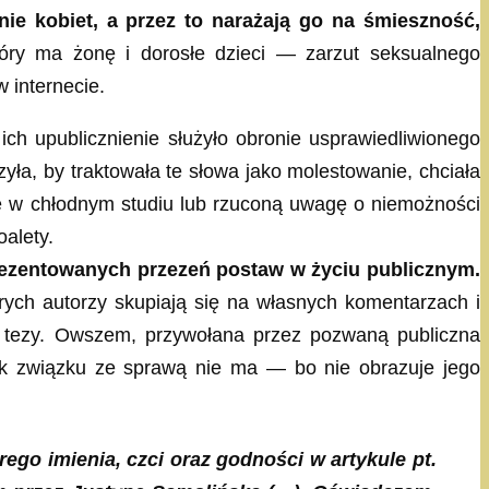
nie kobiet, a przez to narażają go na śmieszność,
óry ma żonę i dorosłe dzieci — zarzut seksualnego
 internecie.
h upublicznienie służyło obronie usprawiedliwionego
yła, by traktowała te słowa jako molestowanie, chciała
ie w chłodnym studiu lub rzuconą uwagę o niemożności
alety.
rezentowanych przezeń postaw w życiu publicznym.
ch autorzy skupiają się na własnych komentarzach i
tej tezy. Owszem, przywołana przez pozwaną publiczna
nak związku ze sprawą nie ma — bo nie obrazuje jego
go imienia, czci oraz godności w artykule pt.