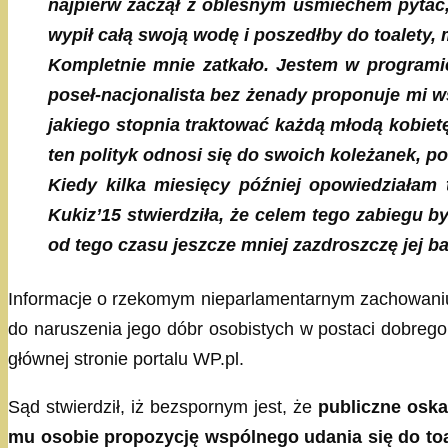
najpierw zaczął z obleśnym uśmiechem pytać, c
wypił całą swoją wodę i poszedłby do toalety
Kompletnie mnie zatkało. Jestem w programi
poseł-nacjonalista bez żenady proponuje mi w
jakiego stopnia traktować każdą młodą kobiet
ten polityk odnosi się do swoich koleżanek, p
Kiedy kilka miesięcy później opowiedziałam 
Kukiz’15 stwierdziła, że celem tego zabiegu 
od tego czasu jeszcze mniej zazdroszczę jej 
Informacje o rzekomym nieparlamentarnym zachowaniu 
do naruszenia jego dóbr osobistych w postaci dobrego 
głównej stronie portalu WP.pl.
Sąd stwierdził, iż bezspornym jest, że
publiczne oska
mu osobie propozycję wspólnego udania się do toal