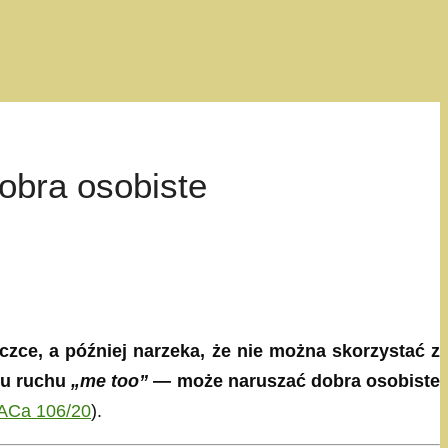
bra osobiste
eczce, a później narzeka, że nie można skorzystać z
hu ruchu
„me too”
— może naruszać dobra osobiste
 ACa 106/20
).