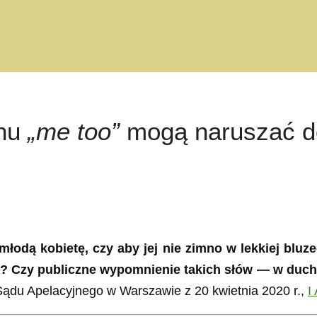
chu
„me too”
mogą naruszać do
młodą kobietę, czy aby jej nie zimno w lekkiej bluz
dę? Czy publiczne wypomnienie takich słów — w duc
ądu Apelacyjnego w Warszawie z 20 kwietnia 2020 r.,
I