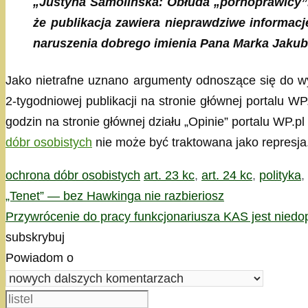
„Justyna Samolińska: Obłuda „pornoprawicy”
że publikacja zawiera nieprawdziwe inform
naruszenia dobrego imienia Pana Marka Jakub
Jako nietrafne uznano argumenty odnoszące się do wy
2-tygodniowej publikacji na stronie głównej portalu W
godzin na stronie głównej działu „Opinie” portalu WP.
dóbr osobistych
nie może być traktowana jako represja
Kategorie
Tagi
ochrona dóbr osobistych
art. 23 kc
,
art. 24 kc
,
polityka
,
„Tenet” — bez Hawkinga nie razbieriosz
Przywrócenie do pracy funkcjonariusza KAS jest nied
subskrybuj
Powiadom o