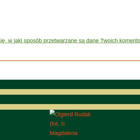
ię, w jaki sposób przetwarzane są dane Twoich komenta
(fot. ©
Magdalena