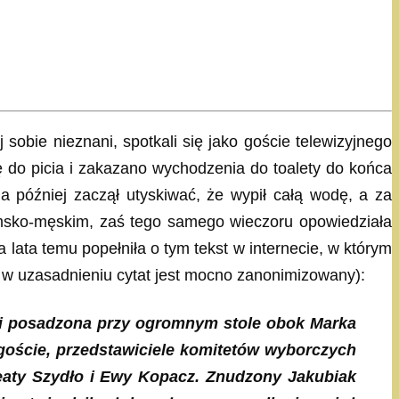
sobie nieznani, spotkali się jako goście telewizyjnego
 do picia i zakazano wychodzenia do toalety do końca
a później zaczął utyskiwać, że wypił całą wodę, a za
amsko-męskim, zaś tego samego wieczoru opowiedziała
lata temu popełniła o tym tekst w internecie, w którym
, w uzasadnieniu cytat jest mocno zanonimizowany):
ki posadzona przy ogromnym stole obok Marka
 goście, przedstawiciele komitetów wyborczych
Beaty Szydło i Ewy Kopacz. Znudzony Jakubiak