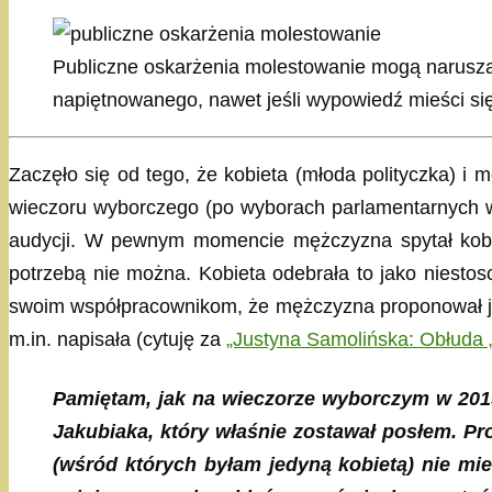
Publiczne oskarżenia molestowanie mogą narusza
napiętnowanego, nawet jeśli wypowiedź mieści si
Zaczęło się od tego, że kobieta (młoda polityczka) i 
wieczoru wyborczego (po wyborach parlamentarnych w 
audycji. W pewnym momencie mężczyzna spytał kobietę
potrzebą nie można. Kobieta odebrała to jako niest
swoim współpracownikom, że mężczyzna proponował jej w
m.in. napisała (cytuję za
„Justyna Samolińska: Obłuda 
Pamiętam, jak na wieczorze wyborczym w 201
Jakubiaka, który właśnie zostawał posłem. Pr
(wśród których byłam jedyną kobietą) nie mi