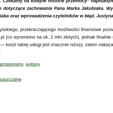
. Czekamy na kolejne historie przemocy” napisany
acje dotyczące zachowania Pana Marka Jakubiaka. 
iaka oraz wprowadzenia czytelników w błąd. Justyn
sokiego, przekraczającego możliwości finansowe pozwa
P.pl (co wyceniono na ok. 2 mln złotych), jednak final
pl — koszt takiej usługi jest znacznie niższy, zatem na
.
przeprosiny
,
wybory
opuszczalne