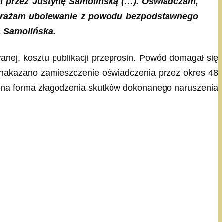
m przez Justynę Samolińską (…). Oświadczam,
Wyrażam ubolewanie z powodu bezpodstawnego
a Samolińska.
nej, kosztu publikacji przeprosin. Powód domagał się
nie nakazano zamieszczenie oświadczenia przez okres 48
kazana forma złagodzenia skutków dokonanego naruszenia