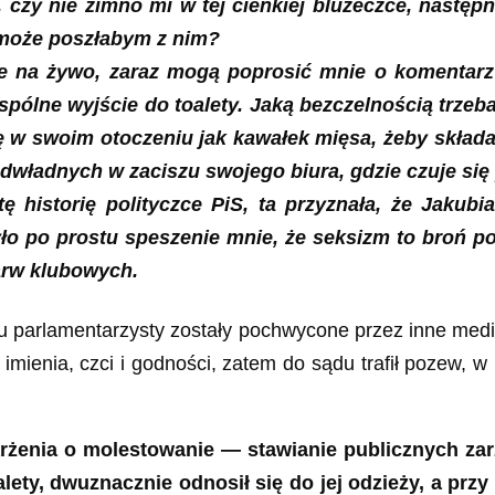
zy nie zimno mi w tej cienkiej bluzeczce, następni
, może poszłabym z nim?
e na żywo, zaraz mogą poprosić mnie o komentarz
spólne wyjście do toalety. Jaką bezczelnością trze
ę w swoim otoczeniu jak kawałek mięsa, żeby składa
odwładnych w zaciszu swojego biura, gdzie czuje si
tę historię polityczce PiS, ta przyznała, że Jakub
było po prostu speszenie mnie, że seksizm to broń p
barw klubowych.
parlamentarzysty zostały pochwycone przez inne medi
imienia, czci i godności, zatem do sądu trafił pozew, 
rżenia o molestowanie — stawianie publicznych zar
ety, dwuznacznie odnosił się do jej odzieży, a prz