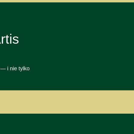
tis
— i nie tylko