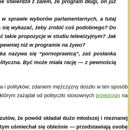
e stwierdził z żalem, że program długi, on już
 w sprawie wyborów parlamentarnych, a tutaj
ba się wykazać, żeby zrobić coś podobnego? Do
ć takie propozycje w studiu telewizyjnym? Jak
ę pewniej niż w programie na żywo?
iaka nazywa się “pornoprawicą”, zaś posłanka
olityczna. Być może miała rację — z pewnością
a i polityków; zdaniem mężczyzny doszło w ten sposób
w którym zażądał od polityczki stosownych
przeprosin
na
zutów, że powód składał dużo młodszej i nieznanej
y tym uśmiechał się obleśnie — przedstawiają osobę