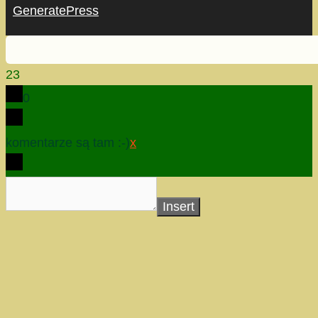
GeneratePress
23
0
komentarze są tam :-)
x
Insert