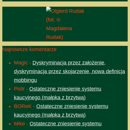
(fot. ©
Magdalena
Rudak)
Najnowsze komentarze
Magic
-
Dyskryminacja przez założenie,
dyskryminacja przez skojarzenie, nowa definicja
mobbingu
Piotr
-
Ostateczne zniesienie systemu
kaucyjnego (małpka z brzytwą)
BOReK
-
Ostateczne zniesienie systemu
kaucyjnego (małpka z brzytwą)
Mike
-
Ostateczne zniesienie systemu