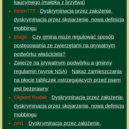
kaucyjnego (małpka z brzytwą)
mmm777
-
Dyskryminacja przez założenie,
dyskryminacja przez skojarzenie, nowa definicja
mobbingu
Magic
-
Czy gmina może regulować sposób
postępowania ze zwierzętami na prywatnym
podwórku właściciela?
Zwierzę na prywatnym podwórku a gminny
regulamin (wyrok NSA)
-
Nakaz zamieszczania
na płocie tabliczek ostrzegających przed psem
jest bezprawny
Olgierd Rudak
-
Dyskryminacja przez założenie,
dyskryminacja przez skojarzenie, nowa definicja
mobbingu
pm1
-
Dyskryminacja przez założenie,