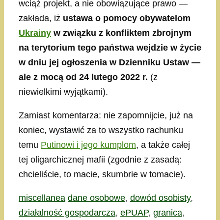
wciąż projekt, a nie obowiązujące prawo —
zakłada, iż
ustawa o pomocy obywatelom
Ukrainy
w związku z konfliktem zbrojnym
na terytorium tego państwa wejdzie w życie
w dniu jej ogłoszenia w Dzienniku Ustaw —
ale z mocą od 24 lutego 2022 r.
(z
niewielkimi wyjątkami).
Zamiast komentarza: nie zapomnijcie, już na
koniec, wystawić za to wszystko rachunku
temu
Putinowi i jego kumplom
, a także całej
tej oligarchicznej mafii (zgodnie z zasadą:
chcieliście, to macie, skumbrie w tomacie).
Kategorie
Tagi
miscellanea
dane osobowe
,
dowód osobisty
,
działalność gospodarcza
,
ePUAP
,
granica
,