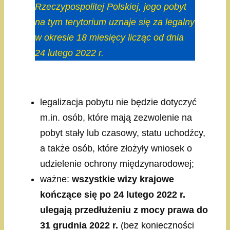
Rzeczypospolitej Polskiej, jego pobyt
na tym terytorium uznaje się za legalny
w okresie 18 miesięcy licząc od dnia
24 lutego 2022 r.
legalizacja pobytu nie będzie dotyczyć
m.in. osób, które mają zezwolenie na
pobyt stały lub czasowy, statu uchodźcy,
a także osób, które złożyły wniosek o
udzielenie ochrony międzynarodowej;
ważne:
wszystkie wizy krajowe
kończące się po 24 lutego 2022 r.
ulegają przedłużeniu z mocy prawa do
31 grudnia 2022 r.
(bez konieczności