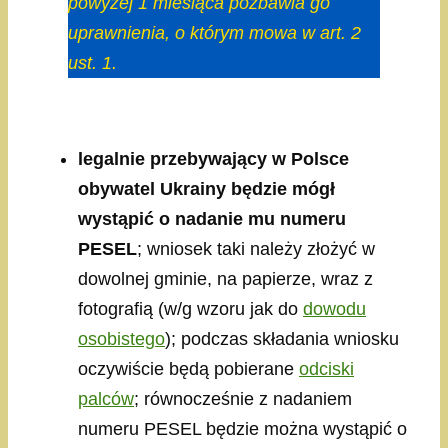
powyżej 1 miesiąca pozbawia go
uprawnienia, o którym mowa w art. 2
ust. 1.
legalnie przebywający w Polsce
obywatel Ukrainy będzie mógł
wystąpić o nadanie mu numeru
PESEL
; wniosek taki należy złożyć w
dowolnej gminie, na papierze, wraz z
fotografią (w/g wzoru jak do
dowodu
osobistego
); podczas składania wniosku
oczywiście będą pobierane
odciski
palców
; równocześnie z nadaniem
numeru PESEL będzie można wystąpić o