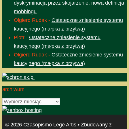
dyskryminacja przez skojarzenie, nowa definicja
mobbingu
Olgierd Rudak
-
Ostateczne zniesienie systemu
kaucyjnego (małpka z brzytwą)
Piotr
-
Ostateczne zniesienie systemu
kaucyjnego (małpka z brzytwą)
Olgierd Rudak
-
Ostateczne zniesienie systemu
kaucyjnego (małpka z brzytwą)
archiwum
archiwum
© 2026 Czasopismo Lege Artis
• Zbudowany z