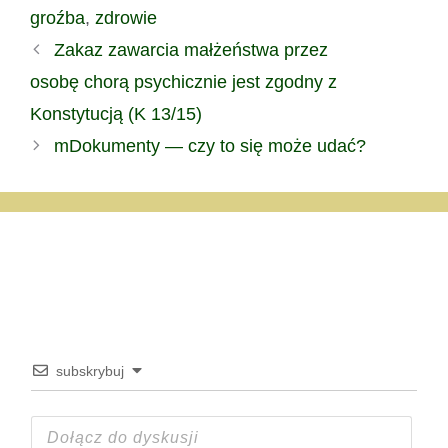
swe własne
groźba
,
zdrowie
ubezwłasnowolnienie jest
legitymowana do złożenia
Zakaz zawarcia małżeństwa przez
takiego wniosku?
osobę chorą psychicznie jest zgodny z
niemniej…
Konstytucją (K 13/15)
mDokumenty — czy to się może udać?
subskrybuj