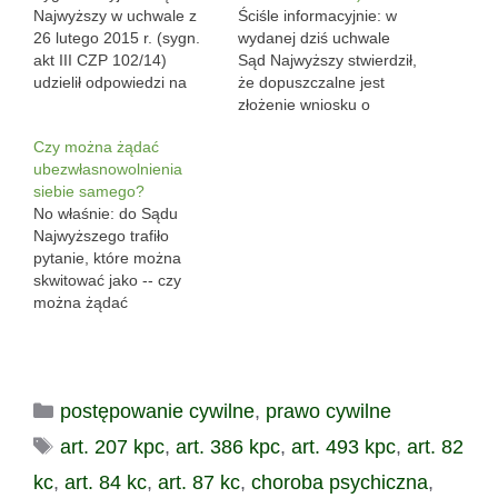
Najwyższy w uchwale z
Ściśle informacyjnie: w
26 lutego 2015 r. (sygn.
wydanej dziś uchwale
akt III CZP 102/14)
Sąd Najwyższy stwierdził,
udzielił odpowiedzi na
że dopuszczalne jest
pytanie jak mają się do
złożenie wniosku o
siebie choroba
ubezwłasnowolnienie
Czy można żądać
psychiczna a zdolność
siebie samego (por. "Czy
ubezwłasnowolnienia
procesowa -- i przyjął, że
można żądać
siebie samego?
osoba z zaburzeniami
ubezwłasnowolnienia
No właśnie: do Sądu
psychicznymi, mająca
siebie samego?")
Najwyższego trafiło
zdolność procesową,
uchwała Sądu
pytanie, które można
może udzielić
Najwyższego z 28
skwitować jako -- czy
pełnomocnictwa
września 2016 r. (III CZP
można żądać
procesowego. Uchwała
38/16) Wniosek o
ubezwłasnowolnienia
dotyczyła następującej
ubezwłasnowolnienie
siebie samego? Ściśle
wątpliwości: czy stan
może złożyć także osoba,
rzecz ujmując pytanie
zdrowia…
która ma być
postawione przez Sąd
ubezwłasnowolniona.
Kategorie
postępowanie cywilne
,
prawo cywilne
Okręgowy, którym SN
Uchwałę podjęto w…
zajmie się pod sygnaturą
Tagi
art. 207 kpc
,
art. 386 kpc
,
art. 493 kpc
,
art. 82
III CZP 38/16 brzmi: Czy
osoba, która występuje o
kc
,
art. 84 kc
,
art. 87 kc
,
choroba psychiczna
,