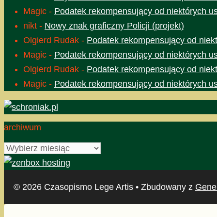
Magic
-
Podatek rekompensujący od niektórych usł
nikt
-
Nowy znak graficzny Policji (projekt)
Olgierd Rudak
-
Podatek rekompensujący od niektó
Magic
-
Podatek rekompensujący od niektórych usł
Olgierd Rudak
-
Podatek rekompensujący od niektó
Magic
-
Podatek rekompensujący od niektórych usł
archiwum
archiwum
© 2026 Czasopismo Lege Artis
• Zbudowany z
Gene