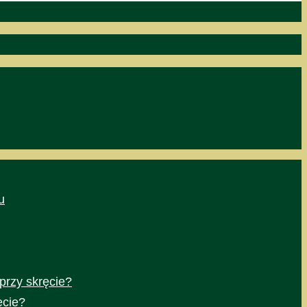
u
przy skręcie?
ęcie?