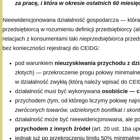
za pracę, i która w okresie ostatnich 60 miesi
Nieewidencjonowana działalność gospodarcza — która w
przedsiębiorcą w rozumieniu definicji przedsiębiorcy (al
relacjach z konsumentami taki
nieprzedsiębiorca
przeds
bez konieczności rejestracji do CEIDG:
pod warunkiem
nieuzyskiwania przychodu z dz
złotych) — przekroczenie progu połowy minimaln
w działalność zwykłą (którą należy wpisać do CEIDG
działalność musi być wykonywana
osobiście — c
przychodem (tym, od którego liczymy połowę najniżs
zwróconych towarów, udzielonych bonifikat i skont
działalność może być nieewidencjonowana, ale po
przychodem z innych źródeł
(art. 20 ust. 1ba up
jednak już po przekroczeniu limitu 50% minimalne