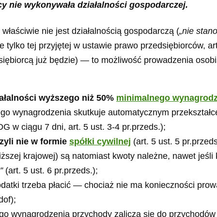
ęcy nie wykonywała działalności gospodarczej.
łaściwie nie jest działalnością gospodarczą (
„nie stan
e tylko tej przyjętej w ustawie prawo przedsiębiorców, art
iębiorcą już będzie) — to możliwość prowadzenia osobiś
iałalności wyższego niż 50%
minimalnego wynagrodz
ego wynagrodzenia skutkuje automatycznym przekształc
 w ciągu 7 dni, art. 5 ust. 3-4 pr.przeds.);
zyli nie w formie
spółki cywilnej
(art. 5 ust. 5 pr.przeds
zej krajowej) są natomiast kwoty należne, nawet jeśli kl
”
(art. 5 ust. 6 pr.przeds.);
datki trzeba płacić — chociaż nie ma konieczności pro
dof);
go wynagrodzenia przychody zalicza się do przychodów z