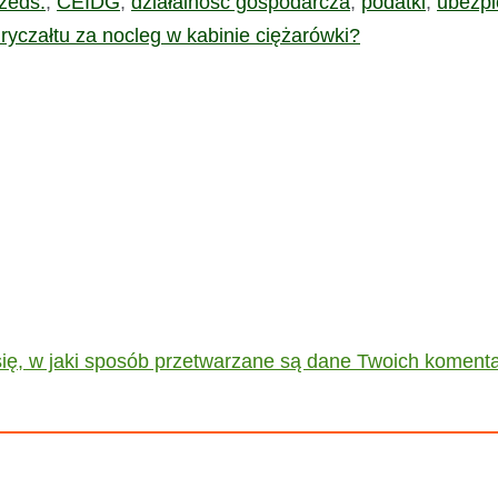
rzeds.
,
CEIDG
,
działalność gospodarcza
,
podatki
,
ubezpi
yczałtu za nocleg w kabinie ciężarówki?
ię, w jaki sposób przetwarzane są dane Twoich komenta