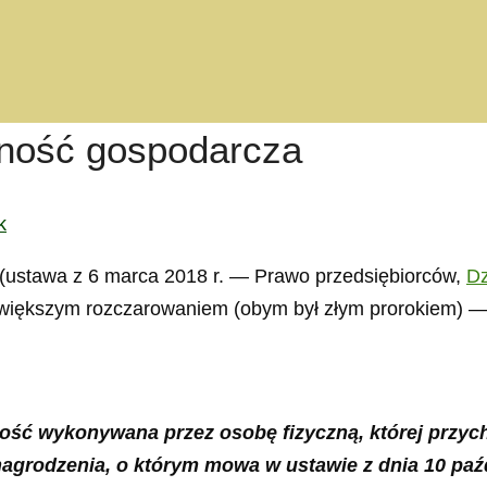
lność gospodarcza
k
” (ustawa z 6 marca 2018 r. — Prawo przedsiębiorców,
Dz
ajwiększym rozczarowaniem (obym był złym prorokiem) —
ność wykonywana przez osobę fizyczną, której przychó
rodzenia, o którym mowa w ustawie z dnia 10 paźd