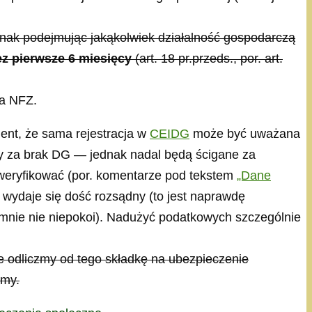
nak podejmując jakąkolwiek działalność gospodarczą
ez pierwsze 6 miesięcy
(art. 18 pr.przeds., por. art.
na NFZ.
nt, że sama rejestracja w
CEIDG
może być uważana
y za brak DG — jednak nadal będą ścigane za
 zweryfikować (por. komentarze pod tekstem
„Dane
 wydaje się dość rozsądny (to jest naprawdę
y mnie nie niepokoi). Nadużyć podatkowych szczególnie
ale odliczmy od tego składkę na ubezpieczenie
amy.