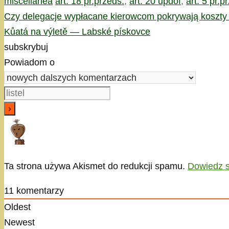
Kategorie
Tagi
miscellanea
art. 18 pr.przeds.
,
art. 20 updof
,
art. 5 pr.p
Czy delegacje wypłacane kierowcom pokrywają koszty r
Kůatá na výletě — Labské pískovce
subskrybuj
Powiadom o
Ta strona używa Akismet do redukcji spamu.
Dowiedz s
11
komentarzy
Oldest
Newest