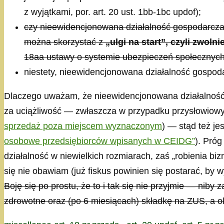
z wyjątkami, por. art. 20 ust. 1bb-1bc updof);
czy nieewidencjonowana działalność gospodarcz
można skorzystać z
„ulgi na start”, czyli zwo
18aa ustawy o systemie ubezpieczeń społecznych
niestety, nieewidencjonowana działalność gospod
Dlaczego uważam, że nieewidencjonowana działalnoś
za uciążliwość — zwłaszcza w przypadku przysłowiow
sprzedaż poza miejscem wyznaczonym
) — stąd też j
osobowe przedsiębiorców wpisanych w CEIDG”
). Próg
działalność w niewielkich rozmiarach, zaś „robienia b
się nie obawiam (już fiskus powinien się postarać, by
Boję się po prostu, że to i tak się nie przyjmie — nib
zdrowotne oraz (po 6 miesiącach) składkę na ZUS, a o