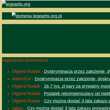
Najnowsze komentarze
Olgierd Rudak
-
Dyskryminacja przez założenie, d
Adam314
-
Dyskryminacja przez założenie, dyskr
Olgierd Rudak
-
26,7 tys. zł kary za prywatny moni
Olgierd Rudak
-
Podatek rekompensujący od niektó
Olgierd Rudak
-
Czy można dostać 3 lata zakazu 
Jakec
-
Czy można dostać 3 lata zakazu prowadze