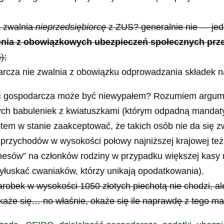
a zwalnia
nieprzedsiębiorcę
z ZUS? generalnie nie — jed
lnienia z obowiązkowych ubezpieczeń społecznych prz
);
arcza nie zwalnia z obowiązku odprowadzania składek 
ć gospodarcza może być niewypałem? Rozumiem argume
ych babuleniek z kwiatuszkami (którym odpadną mandat
estem w stanie zaakceptować, że takich osób nie da się
 przychodów w wysokości połowy najniższej krajowej też
iznesów” na członków rodziny w przypadku większej kas
 wyłuskać cwaniaków, którzy unikają opodatkowania).
y zarobek w wysokości 1050 złotych piechotą nie chodzi, 
każe się… no właśnie, okaże się ile naprawdę z tego m