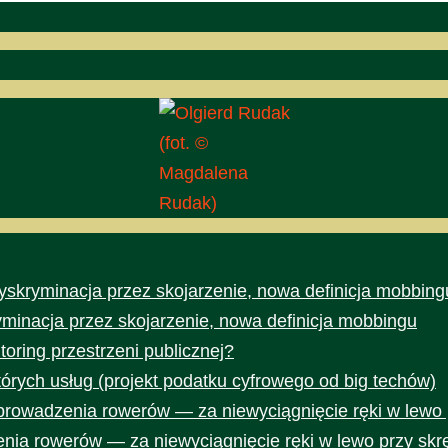
(fot. ©
Magdalena
Rudak)
yskryminacja przez skojarzenie, nowa definicja mobbing
yminacja przez skojarzenie, nowa definicja mobbingu
toring przestrzeni publicznej?
rych usług (projekt podatku cyfrowego od big techów)
prowadzenia rowerów — za niewyciągnięcie ręki w lewo 
nia rowerów — za niewyciągnięcie ręki w lewo przy skr