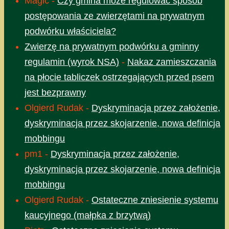
Magic
-
Czy gmina może regulować sposób
postępowania ze zwierzętami na prywatnym
podwórku właściciela?
Zwierzę na prywatnym podwórku a gminny
regulamin (wyrok NSA)
-
Nakaz zamieszczania
na płocie tabliczek ostrzegających przed psem
jest bezprawny
Olgierd Rudak
-
Dyskryminacja przez założenie,
dyskryminacja przez skojarzenie, nowa definicja
mobbingu
pm1
-
Dyskryminacja przez założenie,
dyskryminacja przez skojarzenie, nowa definicja
mobbingu
Olgierd Rudak
-
Ostateczne zniesienie systemu
kaucyjnego (małpka z brzytwą)