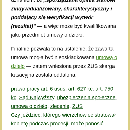
uznaniem, że
„sporządzana opinia stanowi
zindywidualizowany, charakterystyczny i
poddający się weryfikacji wytwór
(rezultat)”
— a więc może być kwalifikowana
jako przedmiot umowy o dzieło.
Finalnie pozwala to na ustalenie, że zawarta
umowa mogła być nieoskładkowaną
umową o
dzieło
— zatem wniesiona przez ZUS skarga
kasacyjna została oddalona.
Kategorie
Tagi
prawo pracy
art. 6 usus
,
art. 627 kc
,
art. 750
kc
,
Sąd Najwyższy
,
ubezpieczenia społeczne
,
umowa o dzieło
,
zlecenie
,
ZUS
Czy jeździec, którego wierzchowiec stratował
kobietę podczas procesji, może ponosić