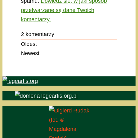
spamu.
Dowiedz się, w jaki sposób
przetwarzane są dane Twoich
komentarzy.
2
komentarzy
Oldest
Newest
(fot. ©
Magdalena