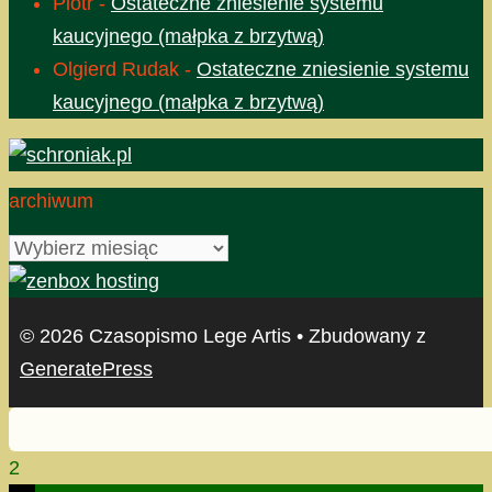
Piotr
-
Ostateczne zniesienie systemu
kaucyjnego (małpka z brzytwą)
Olgierd Rudak
-
Ostateczne zniesienie systemu
kaucyjnego (małpka z brzytwą)
archiwum
archiwum
© 2026 Czasopismo Lege Artis
• Zbudowany z
GeneratePress
2