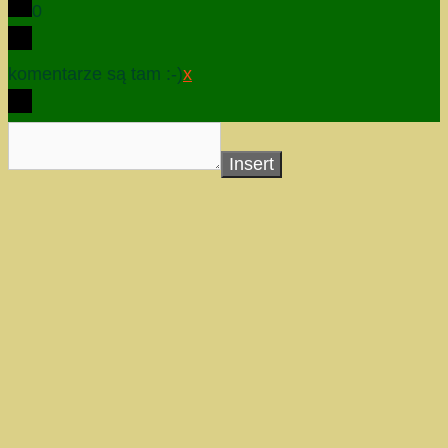
0
komentarze są tam :-)
x
Insert