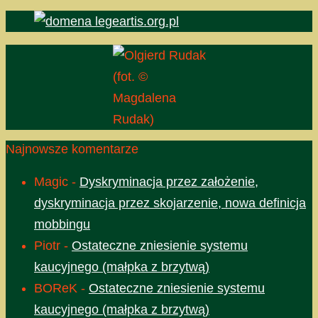
(fot. ©
Magdalena
Rudak)
Najnowsze komentarze
Magic
-
Dyskryminacja przez założenie,
dyskryminacja przez skojarzenie, nowa definicja
mobbingu
Piotr
-
Ostateczne zniesienie systemu
kaucyjnego (małpka z brzytwą)
BOReK
-
Ostateczne zniesienie systemu
kaucyjnego (małpka z brzytwą)