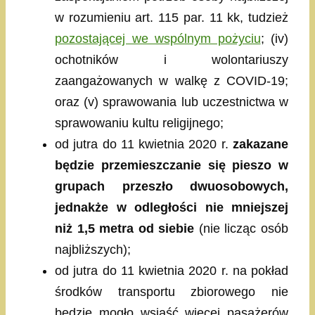
w rozumieniu art. 115 par. 11 kk, tudzież
pozostającej we wspólnym pożyciu
; (iv)
ochotników i wolontariuszy
zaangażowanych w walkę z COVID-19;
oraz (v) sprawowania lub uczestnictwa w
sprawowaniu kultu religijnego;
od jutra do 11 kwietnia 2020 r.
zakazane
będzie przemieszczanie się pieszo w
grupach przeszło dwuosobowych,
jednakże w odległości nie mniejszej
niż 1,5 metra od siebie
(nie licząc osób
najbliższych);
od jutra do 11 kwietnia 2020 r. na pokład
środków transportu zbiorowego nie
będzie mogło wsiąść więcej pasażerów