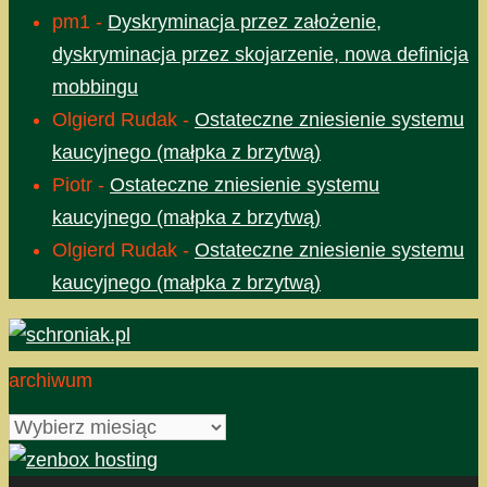
pm1
-
Dyskryminacja przez założenie,
dyskryminacja przez skojarzenie, nowa definicja
mobbingu
Olgierd Rudak
-
Ostateczne zniesienie systemu
kaucyjnego (małpka z brzytwą)
Piotr
-
Ostateczne zniesienie systemu
kaucyjnego (małpka z brzytwą)
Olgierd Rudak
-
Ostateczne zniesienie systemu
kaucyjnego (małpka z brzytwą)
archiwum
archiwum