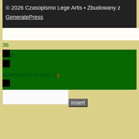
© 2026 Czasopismo Lege Artis
• Zbudowany z
GeneratePress
36
0
komentarze są tam :-)
x
Insert