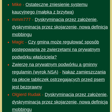
Mike
-
Ostateczne zniesienie systemu
kaucyjnego (małpka z brzytwą)
mmm777
-
Dyskryminacja przez założenie,
dyskryminacja przez skojarzenie, nowa definicja
mobbingu
Magic
-
Czy gmina może regulować sposób
postępowania ze zwierzętami na prywatnym
podwórku właściciela?
Zwierzę na prywatnym podwórku a gminny
regulamin (wyrok NSA)
-
Nakaz zamieszczania
na płocie tabliczek ostrzegających przed psem
jest bezprawny
Olgierd Rudak
-
Dyskryminacja przez założenie,
dyskryminacja przez skojarzenie, nowa definicja
mobbingu