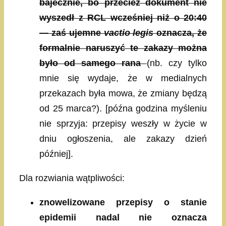
bajecznie, bo przecież dokument nie
wyszedł z RCL wcześniej niż o 20:40
— zaś ujemne
vactio legis
oznacza, że
formalnie naruszyć te zakazy można
było od samego rana
(nb. czy tylko
mnie się wydaje, że w medialnych
przekazach była mowa, że zmiany będzą
od 25 marca?). [późna godzina myśleniu
nie sprzyja: przepisy weszły w życie w
dniu ogłoszenia, ale zakazy dzień
później].
Dla rozwiania wątpliwości:
znowelizowane przepisy o stanie
epidemii nadal nie oznacza