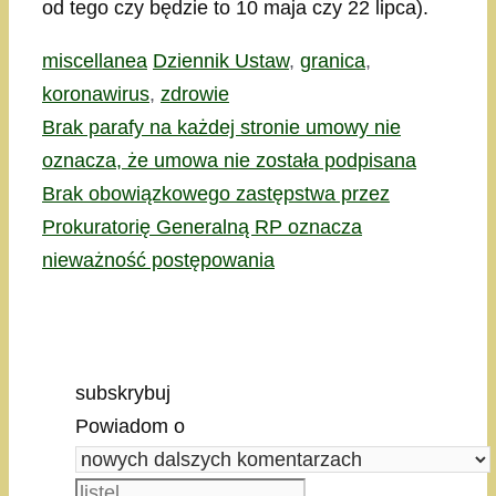
od tego czy będzie to 10 maja czy 22 lipca).
Kategorie
Tagi
miscellanea
Dziennik Ustaw
,
granica
,
koronawirus
,
zdrowie
Brak parafy na każdej stronie umowy nie
oznacza, że umowa nie została podpisana
Brak obowiązkowego zastępstwa przez
Prokuratorię Generalną RP oznacza
nieważność postępowania
subskrybuj
Powiadom o