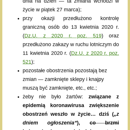
dnia na dzień — ta zmiana wchodzi w
życie w piątek 27 marca);
przy okazji przedłużono kontrolę
graniczną osób do 13 kwietnia 2020 r.
(
Dz.U. z 2020 r. poz. 519
) oraz
przedłużono zakazy w ruchu lotniczym do
11 kwietnia 2020 r. (
Dz.U. z 2020 r. poz.
521
);
pozostałe obostrzenia pozostają bez
zmian — zamknięte sklepy i knajpy
muszą być zamknięte, etc., etc.;
żeby nie było żartów:
związane z
epidemią koronawirusa zwiększenie
obostrzeń weszło w życie… dziś (
„z
dniem ogłoszenia”
),
co brzmi