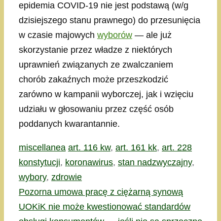
epidemia COVID-19 nie jest podstawą (w/g
dzisiejszego stanu prawnego) do przesunięcia
w czasie majowych
wyborów
— ale już
skorzystanie przez władze z niektórych
uprawnień związanych ze zwalczaniem
chorób zakaźnych może przeszkodzić
zarówno w kampanii wyborczej, jak i wzięciu
udziału w głosowaniu przez część osób
poddanych kwarantannie.
Kategorie
Tagi
miscellanea
art. 116 kw
,
art. 161 kk
,
art. 228
konstytucji
,
koronawirus
,
stan nadzwyczajny
,
wybory
,
zdrowie
Pozorna umowa pracę z ciężarną synową
UOKiK nie może kwestionować standardów