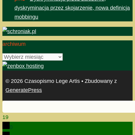
dyskryminacja przez skojarzenie, nowa definicja
mobbingu
archiwum
archiwum
© 2026 Czasopismo Lege Artis
• Zbudowany z
GeneratePress
19
0