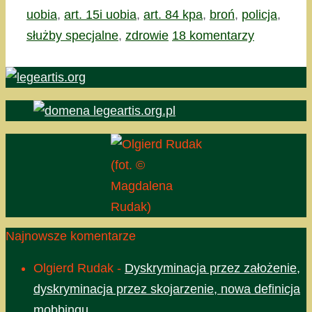
uobia
,
art. 15i uobia
,
art. 84 kpa
,
broń
,
policja
,
służby specjalne
,
zdrowie
18 komentarzy
(fot. ©
Magdalena
Rudak)
Najnowsze komentarze
Olgierd Rudak
-
Dyskryminacja przez założenie,
dyskryminacja przez skojarzenie, nowa definicja
mobbingu