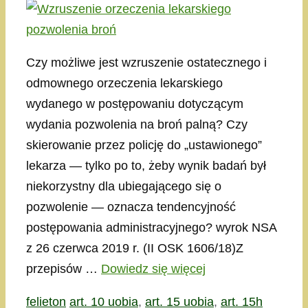
Czy możliwe jest wzruszenie ostatecznego i
odmownego orzeczenia lekarskiego
wydanego w postępowaniu dotyczącym
wydania pozwolenia na broń palną? Czy
skierowanie przez policję do „ustawionego”
lekarza — tylko po to, żeby wynik badań był
niekorzystny dla ubiegającego się o
pozwolenie — oznacza tendencyjność
postępowania administracyjnego? wyrok NSA
z 26 czerwca 2019 r. (II OSK 1606/18)Z
przepisów …
Dowiedz się więcej
Kategorie
Tagi
felieton
art. 10 uobia
,
art. 15 uobia
,
art. 15h