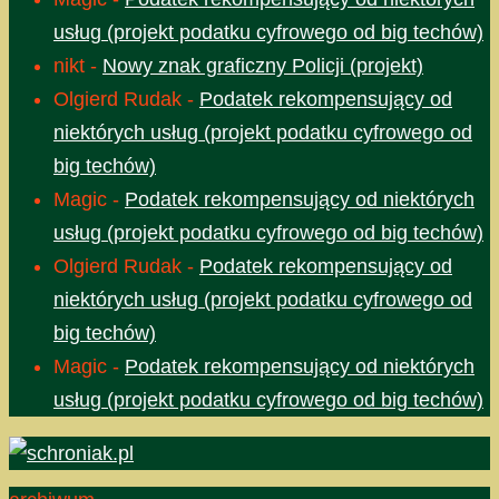
usług (projekt podatku cyfrowego od big techów)
nikt
-
Nowy znak graficzny Policji (projekt)
Olgierd Rudak
-
Podatek rekompensujący od
niektórych usług (projekt podatku cyfrowego od
big techów)
Magic
-
Podatek rekompensujący od niektórych
usług (projekt podatku cyfrowego od big techów)
Olgierd Rudak
-
Podatek rekompensujący od
niektórych usług (projekt podatku cyfrowego od
big techów)
Magic
-
Podatek rekompensujący od niektórych
usług (projekt podatku cyfrowego od big techów)