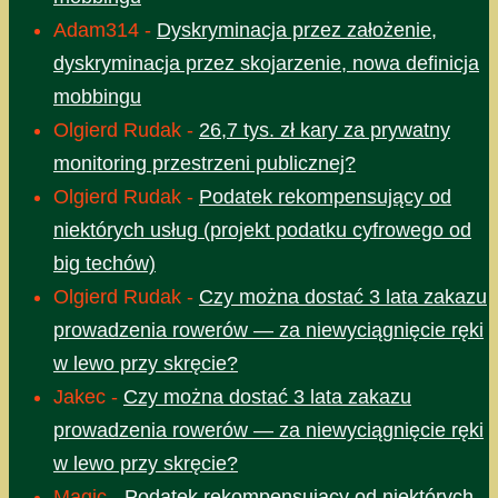
Adam314
-
Dyskryminacja przez założenie,
dyskryminacja przez skojarzenie, nowa definicja
mobbingu
Olgierd Rudak
-
26,7 tys. zł kary za prywatny
monitoring przestrzeni publicznej?
Olgierd Rudak
-
Podatek rekompensujący od
niektórych usług (projekt podatku cyfrowego od
big techów)
Olgierd Rudak
-
Czy można dostać 3 lata zakazu
prowadzenia rowerów — za niewyciągnięcie ręki
w lewo przy skręcie?
Jakec
-
Czy można dostać 3 lata zakazu
prowadzenia rowerów — za niewyciągnięcie ręki
w lewo przy skręcie?
Magic
-
Podatek rekompensujący od niektórych