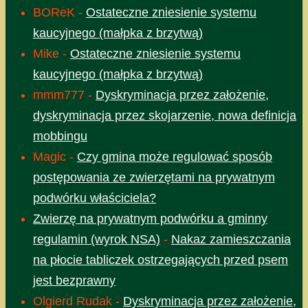
BOReK
-
Ostateczne zniesienie systemu
kaucyjnego (małpka z brzytwą)
Mike
-
Ostateczne zniesienie systemu
kaucyjnego (małpka z brzytwą)
mmm777
-
Dyskryminacja przez założenie,
dyskryminacja przez skojarzenie, nowa definicja
mobbingu
Magic
-
Czy gmina może regulować sposób
postępowania ze zwierzętami na prywatnym
podwórku właściciela?
Zwierzę na prywatnym podwórku a gminny
regulamin (wyrok NSA)
-
Nakaz zamieszczania
na płocie tabliczek ostrzegających przed psem
jest bezprawny
Olgierd Rudak
-
Dyskryminacja przez założenie,