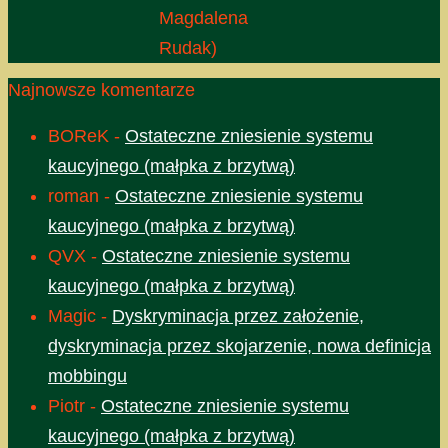
Magdalena
Rudak)
Najnowsze komentarze
BOReK
-
Ostateczne zniesienie systemu
kaucyjnego (małpka z brzytwą)
roman
-
Ostateczne zniesienie systemu
kaucyjnego (małpka z brzytwą)
QVX
-
Ostateczne zniesienie systemu
kaucyjnego (małpka z brzytwą)
Magic
-
Dyskryminacja przez założenie,
dyskryminacja przez skojarzenie, nowa definicja
mobbingu
Piotr
-
Ostateczne zniesienie systemu
kaucyjnego (małpka z brzytwą)