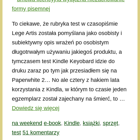
To ciekawe, że rubryka test w czasopiśmie
Lege Artis została pomyślana jako osobisty i
subiektywny opis wrażeń po osobistym
długotrwałym używaniu jakiegoś produktu, a
tymczasem test Kindle Keyobard idzie do
druku zaraz po tym jak przesiadłem się na
Paperwhite 2… No ale cztery z hakiem lata
korzystania z Kindla, w którym to czasie jeden
egzemplarz został zajechany na śmierć, to …
Dowiedz się więcej
Kategorie
Tagi
na weekend
e-book
,
Kindle
,
książki
,
sprzęt
,
test
51 komentarzy