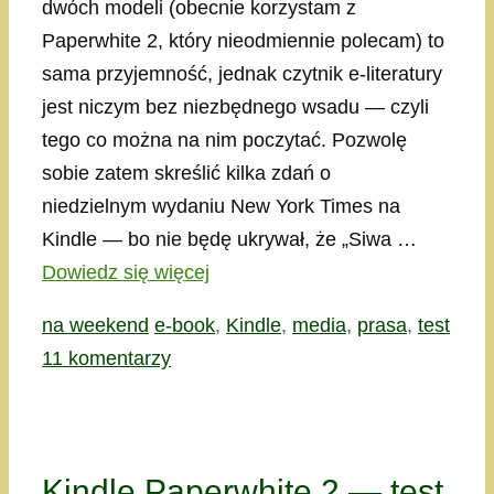
dwóch modeli (obecnie korzystam z
Paperwhite 2, który nieodmiennie polecam) to
sama przyjemność, jednak czytnik e-literatury
jest niczym bez niezbędnego wsadu — czyli
tego co można na nim poczytać. Pozwolę
sobie zatem skreślić kilka zdań o
niedzielnym wydaniu New York Times na
Kindle — bo nie będę ukrywał, że „Siwa …
Dowiedz się więcej
Kategorie
Tagi
na weekend
e-book
,
Kindle
,
media
,
prasa
,
test
11 komentarzy
Kindle Paperwhite 2 — test