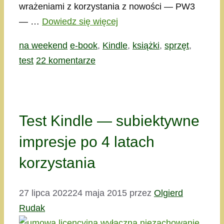
wrażeniami z korzystania z nowości — PW3
— …
Dowiedz się więcej
Kategorie
Tagi
na weekend
e-book
,
Kindle
,
książki
,
sprzęt
,
test
22 komentarze
Test Kindle — subiektywne
impresje po 4 latach
korzystania
27 lipca 2022
24 maja 2015
przez
Olgierd
Rudak