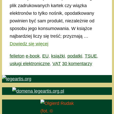
plik zadrukowanych kartek czy wiązka
elektronów to tylko nośnik, opodatkowany
powinien być sam produkt, niezależnie od
sposobu jego konsumowania. W książce
najbardziej liczy się treść; przyznają …
Dowiedz się więcej
Kategorie
Tagi
felieton
e-book
,
EU
,
książki
,
podatki
,
TSUE
,
usługi elektroniczne
,
VAT
30 komentarzy
(fot. ©