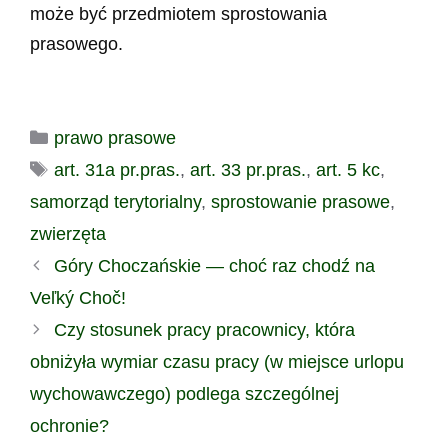
może być przedmiotem sprostowania
prasowego.
Kategorie
prawo prasowe
Tagi
art. 31a pr.pras.
,
art. 33 pr.pras.
,
art. 5 kc
,
samorząd terytorialny
,
sprostowanie prasowe
,
zwierzęta
Góry Choczańskie — choć raz chodź na
Veľký Choč!
Czy stosunek pracy pracownicy, która
obniżyła wymiar czasu pracy (w miejsce urlopu
wychowawczego) podlega szczególnej
ochronie?