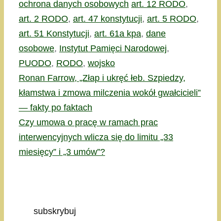
Kategorie
Tagi
ochrona danych osobowych
art. 12 RODO
,
art. 2 RODO
,
art. 47 konstytucji
,
art. 5 RODO
,
art. 51 Konstytucji
,
art. 61a kpa
,
dane
osobowe
,
Instytut Pamięci Narodowej
,
PUODO
,
RODO
,
wojsko
Ronan Farrow, „Złap i ukręć łeb. Szpiedzy,
kłamstwa i zmowa milczenia wokół gwałcicieli”
— fakty po faktach
Czy umowa o pracę w ramach prac
interwencyjnych wlicza się do limitu „33
miesięcy” i „3 umów”?
subskrybuj