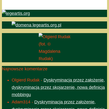
(fot. ©
Magdalena
Rudak)
Najnowsze komentarze
Olgierd Rudak
-
Dyskryminacja przez założenie,
dyskryminacja przez skojarzenie, nowa definicja
mobbingu
Adam314
-
Dyskryminacja przez założenie,