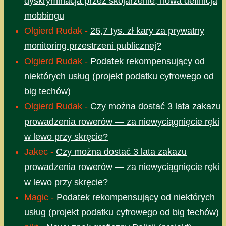
dyskryminacja przez skojarzenie, nowa definicja
mobbingu
Olgierd Rudak
-
26,7 tys. zł kary za prywatny
monitoring przestrzeni publicznej?
Olgierd Rudak
-
Podatek rekompensujący od
niektórych usług (projekt podatku cyfrowego od
big techów)
Olgierd Rudak
-
Czy można dostać 3 lata zakazu
prowadzenia rowerów — za niewyciągnięcie ręki
w lewo przy skręcie?
Jakec
-
Czy można dostać 3 lata zakazu
prowadzenia rowerów — za niewyciągnięcie ręki
w lewo przy skręcie?
Magic
-
Podatek rekompensujący od niektórych
usług (projekt podatku cyfrowego od big techów)