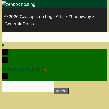
© 2026 Czasopismo Lege Artis
• Zbudowany z
GeneratePress
5
0
komentarze są tam :-)
x
Insert