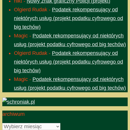
nikt
-
Nowy znak graficzny Policji (projekt)
Olgierd Rudak
-
Podatek rekompensujący od
niektórych usług (projekt podatku cyfrowego od
big techów)
Magic
-
Podatek rekompensujący od niektórych
usług (projekt podatku cyfrowego od big techów)
Olgierd Rudak
-
Podatek rekompensujący od
niektórych usług (projekt podatku cyfrowego od
big techów)
Magic
-
Podatek rekompensujący od niektórych
usług (projekt podatku cyfrowego od big techów)
archiwum
archiwum