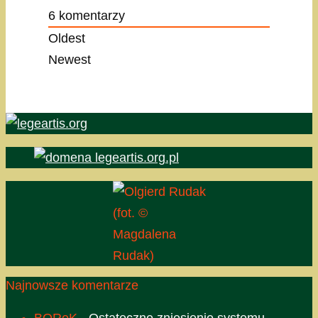
6
komentarzy
Oldest
Newest
(fot. ©
Magdalena
Rudak)
Najnowsze komentarze