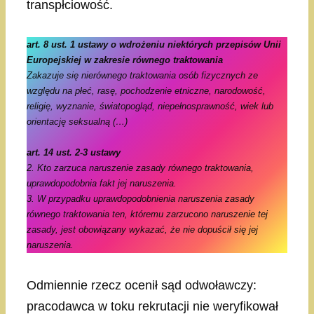
transpłciowość.
art. 8 ust. 1
ustawy o wdrożeniu niektórych przepisów Unii
Europejskiej w zakresie równego traktowania
Zakazuje się nierównego traktowania osób fizycznych ze
względu na płeć, rasę, pochodzenie etniczne, narodowość,
religię, wyznanie, światopogląd, niepełnosprawność, wiek lub
orientację seksualną (…)
art. 14 ust. 2-3 ustawy
2. Kto zarzuca naruszenie zasady równego traktowania,
uprawdopodobnia fakt jej naruszenia.
3. W przypadku uprawdopodobnienia naruszenia zasady
równego traktowania ten, któremu zarzucono naruszenie tej
zasady, jest obowiązany wykazać, że nie dopuścił się jej
naruszenia.
Odmiennie rzecz ocenił sąd odwoławczy:
pracodawca w toku rekrutacji nie weryfikował