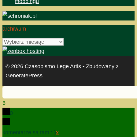
mobbingu
archiwum
archiwum
© 2026 Czasopismo Lege Artis
• Zbudowany z
GeneratePress
6
0
komentarze są tam :-)
x