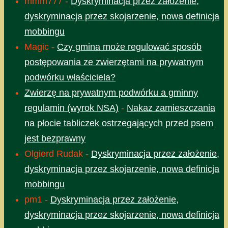
mmm777
-
Dyskryminacja przez założenie,
dyskryminacja przez skojarzenie, nowa definicja
mobbingu
Magic
-
Czy gmina może regulować sposób
postępowania ze zwierzętami na prywatnym
podwórku właściciela?
Zwierzę na prywatnym podwórku a gminny
regulamin (wyrok NSA)
-
Nakaz zamieszczania
na płocie tabliczek ostrzegających przed psem
jest bezprawny
Olgierd Rudak
-
Dyskryminacja przez założenie,
dyskryminacja przez skojarzenie, nowa definicja
mobbingu
pm1
-
Dyskryminacja przez założenie,
dyskryminacja przez skojarzenie, nowa definicja