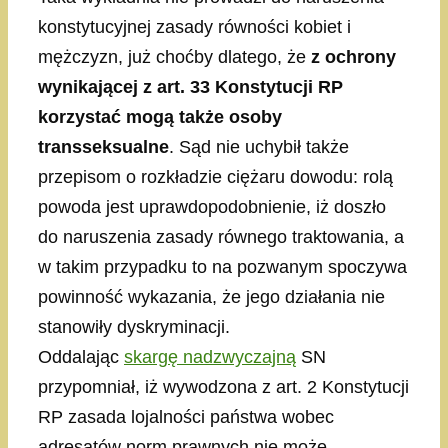
konstytucyjnej zasady równości kobiet i
mężczyzn, już choćby dlatego, że
z ochrony
wynikającej z art. 33 Konstytucji RP
korzystać mogą także osoby
transseksualne
. Sąd nie uchybił także
przepisom o rozkładzie ciężaru dowodu: rolą
powoda jest uprawdopodobnienie, iż doszło
do naruszenia zasady równego traktowania, a
w takim przypadku to na pozwanym spoczywa
powinność wykazania, że jego działania nie
stanowiły dyskryminacji.
Oddalając
skargę nadzwyczajną
SN
przypomniał, iż wywodzona z art. 2 Konstytucji
RP zasada lojalności państwa wobec
adresatów norm prawnych nie może