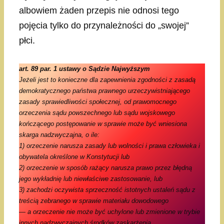
albowiem żaden przepis nie odnosi tego
pojęcia tylko do przynależności do „swojej”
płci.
art. 89 par. 1 ustawy o Sądzie Najwyższym
Jeżeli jest to konieczne dla zapewnienia zgodności z zasadą
demokratycznego państwa prawnego urzeczywistniającego
zasady sprawiedliwości społecznej, od prawomocnego
orzeczenia sądu powszechnego lub sądu wojskowego
kończącego postępowanie w sprawie może być wniesiona
skarga nadzwyczajna, o ile:
1) orzeczenie narusza zasady lub wolności i prawa człowieka i
obywatela określone w Konstytucji lub
2) orzeczenie w sposób rażący narusza prawo przez błędną
jego wykładnię lub niewłaściwe zastosowanie, lub
3) zachodzi oczywista sprzeczność istotnych ustaleń sądu z
treścią zebranego w sprawie materiału dowodowego
— a orzeczenie nie może być uchylone lub zmienione w trybie
innych nadzwyczajnych środków zaskarżenia.