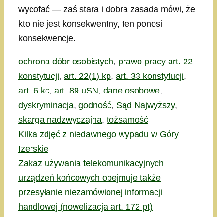
wycofać — zaś stara i dobra zasada mówi, że
kto nie jest konsekwentny, ten ponosi
konsekwencje.
Kategorie
Tagi
ochrona dóbr osobistych
,
prawo pracy
art. 22
konstytucji
,
art. 22(1) kp
,
art. 33 konstytucji
,
art. 6 kc
,
art. 89 uSN
,
dane osobowe
,
dyskryminacja
,
godność
,
Sąd Najwyższy
,
skarga nadzwyczajna
,
tożsamość
Kilka zdjęć z niedawnego wypadu w Góry
Izerskie
Zakaz używania telekomunikacyjnych
urządzeń końcowych obejmuje także
przesyłanie niezamówionej informacji
handlowej (nowelizacja art. 172 pt)