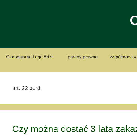
Przejdź
do
C
treści
Czasopismo Lege Artis
porady prawne
współpraca //
art. 22 pord
Czy można dostać 3 lata zak