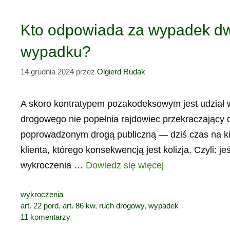
Kto odpowiada za wypadek dwó
wypadku?
14 grudnia 2024
przez
Olgierd Rudak
A skoro kontratypem pozakodeksowym jest udział
drogowego nie popełnia rajdowiec przekraczający
poprowadzonym drogą publiczną — dziś czas na kil
klienta, którego konsekwencją jest kolizja. Czyli: 
wykroczenia …
Dowiedz się więcej
Kategorie
wykroczenia
Tagi
art. 22 pord
,
art. 86 kw
,
ruch drogowy
,
wypadek
11 komentarzy