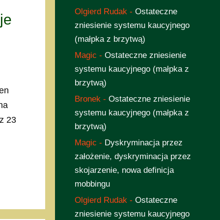
Olgierd Rudak
-
Ostateczne
je
zniesienie systemu kaucyjnego
(małpka z brzytwą)
Magic
-
Ostateczne zniesienie
systemu kaucyjnego (małpka z
brzytwą)
ien
Bronek
-
Ostateczne zniesienie
na
systemu kaucyjnego (małpka z
z 23
brzytwą)
Magic
-
Dyskryminacja przez
założenie, dyskryminacja przez
skojarzenie, nowa definicja
mobbingu
Olgierd Rudak
-
Ostateczne
zniesienie systemu kaucyjnego