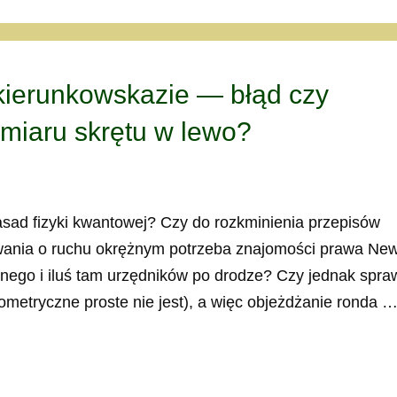
kierunkowskazie — błąd czy
miaru skrętu w lewo?
zasad fizyki kwantowej? Czy do rozkminienia przepisów
wania o ruchu okrężnym potrzeba znajomości prawa New
ego i iluś tam urzędników po drodze? Czy jednak spraw
ometryczne proste nie jest), a więc objeżdżanie ronda 