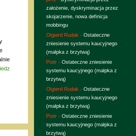
założenie, dyskryminacja przez
skojarzenie, nowa definicja
mobbingu
Olgierd Rudak
-
Ostateczne
y
zniesienie systemu kaucyjnego
e
(małpka z brzytwą)
lnie
Piotr
-
Ostateczne zniesienie
iedz
systemu kaucyjnego (małpka z
brzytwą)
Olgierd Rudak
-
Ostateczne
zniesienie systemu kaucyjnego
(małpka z brzytwą)
Piotr
-
Ostateczne zniesienie
systemu kaucyjnego (małpka z
brzytwą)