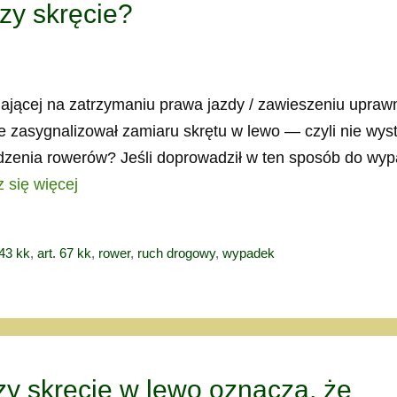
rzy skręcie?
legającej na zatrzymaniu prawa jazdy / zawieszeniu upraw
e zasygnalizował zamiaru skrętu w lewo — czyli nie wyst
zenia rowerów? Jeśli doprowadził w ten sposób do wy
 się więcej
 43 kk
,
art. 67 kk
,
rower
,
ruch drogowy
,
wypadek
zy skręcie w lewo oznacza, że