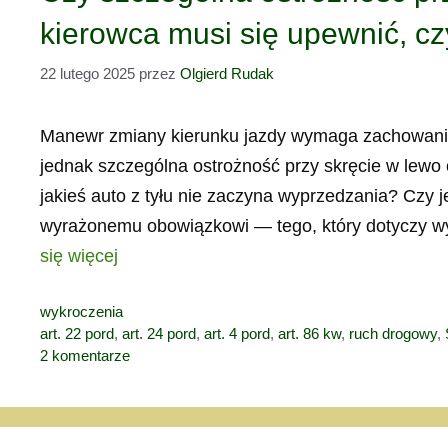
kierowca musi się upewnić, cz
22 lutego 2025
przez
Olgierd Rudak
Manewr zmiany kierunku jazdy wymaga zachowania 
jednak szczególna ostrożność przy skręcie w lew
jakieś auto z tyłu nie zaczyna wyprzedzania? Czy j
wyrażonemu obowiązkowi — tego, który dotyczy wy
się więcej
Kategorie
wykroczenia
Tagi
art. 22 pord
,
art. 24 pord
,
art. 4 pord
,
art. 86 kw
,
ruch drogowy
,
2 komentarze