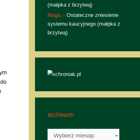
(małpka z brzytwą)
Magic
-
Ostateczne zniesienie
systemu kaucyjnego (małpka z
brzytwą)
nym
 do
e
archiwum
archiwum