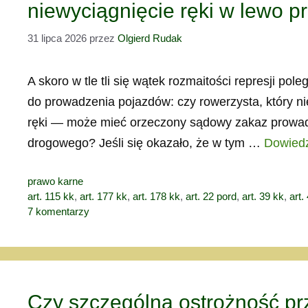
niewyciągnięcie ręki w lewo p
31 lipca 2026
przez
Olgierd Rudak
A skoro w tle tli się wątek rozmaitości represji po
do prowadzenia pojazdów: czy rowerzysta, który ni
ręki — może mieć orzeczony sądowy zakaz prowad
drogowego? Jeśli się okazało, że w tym …
Dowiedz
Kategorie
prawo karne
Tagi
art. 115 kk
,
art. 177 kk
,
art. 178 kk
,
art. 22 pord
,
art. 39 kk
,
art.
7 komentarzy
Czy szczególna ostrożność pr