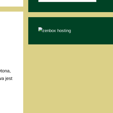
tona,
a jest
…