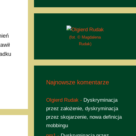
nień
(fot. © Magdalena
Rudak)
awił
padku
Najnowsze komentarze
Olgierd Rudak
-
Dyskryminacja
przez założenie, dyskryminacja
przez skojarzenie, nowa definicja
mobbingu
pm1
-
Dyskryminacja przez