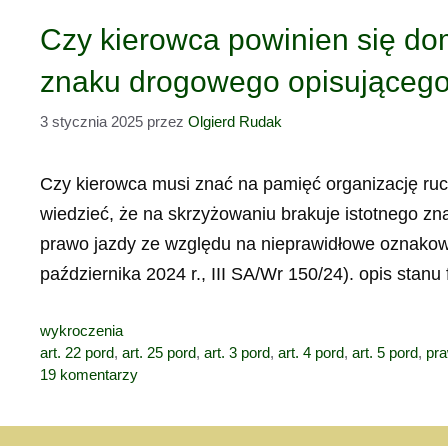
Czy kierowca powinien się do
znaku drogowego opisującego
3 stycznia 2025
przez
Olgierd Rudak
Czy kierowca musi znać na pamięć organizację ruc
wiedzieć, że na skrzyżowaniu brakuje istotnego
prawo jazdy ze względu na nieprawidłowe oznako
października 2024 r., III SA/Wr 150/24). opis stanu
Kategorie
wykroczenia
Tagi
art. 22 pord
,
art. 25 pord
,
art. 3 pord
,
art. 4 pord
,
art. 5 pord
,
pra
19 komentarzy