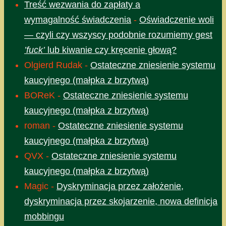
Treść wezwania do zapłaty a
wymagalność świadczenia
-
Oświadczenie woli
— czyli czy wszyscy podobnie rozumiemy gest
’fuck’
lub kiwanie czy kręcenie głową?
Olgierd Rudak
-
Ostateczne zniesienie systemu
kaucyjnego (małpka z brzytwą)
BOReK
-
Ostateczne zniesienie systemu
kaucyjnego (małpka z brzytwą)
roman
-
Ostateczne zniesienie systemu
kaucyjnego (małpka z brzytwą)
QVX
-
Ostateczne zniesienie systemu
kaucyjnego (małpka z brzytwą)
Magic
-
Dyskryminacja przez założenie,
dyskryminacja przez skojarzenie, nowa definicja
mobbingu