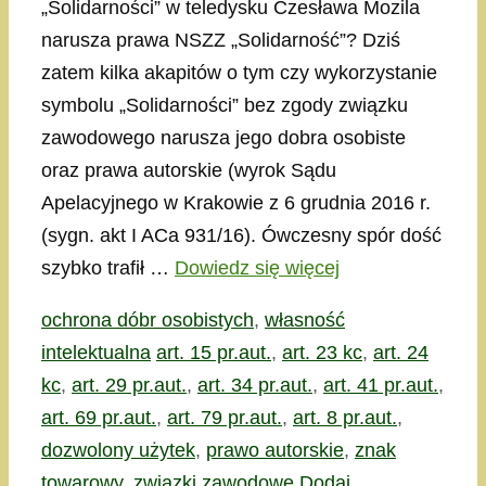
„Solidarności” w teledysku Czesława Mozila
narusza prawa NSZZ „Solidarność”? Dziś
zatem kilka akapitów o tym czy wykorzystanie
symbolu „Solidarności” bez zgody związku
zawodowego narusza jego dobra osobiste
oraz prawa autorskie (wyrok Sądu
Apelacyjnego w Krakowie z 6 grudnia 2016 r.
(sygn. akt I ACa 931/16). Ówczesny spór dość
szybko trafił …
Dowiedz się więcej
Kategorie
ochrona dóbr osobistych
,
własność
Tagi
intelektualna
art. 15 pr.aut.
,
art. 23 kc
,
art. 24
kc
,
art. 29 pr.aut.
,
art. 34 pr.aut.
,
art. 41 pr.aut.
,
art. 69 pr.aut.
,
art. 79 pr.aut.
,
art. 8 pr.aut.
,
dozwolony użytek
,
prawo autorskie
,
znak
towarowy
,
związki zawodowe
Dodaj