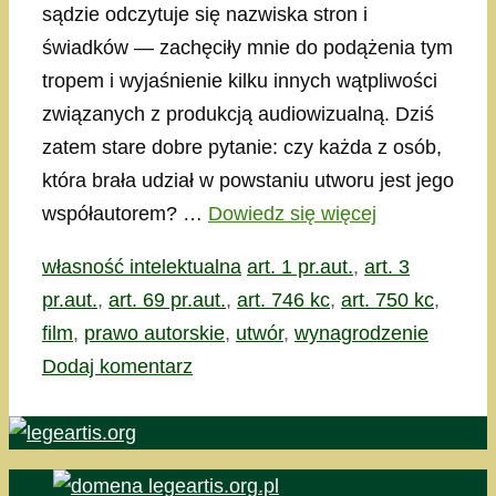
sądzie odczytuje się nazwiska stron i
świadków — zachęciły mnie do podążenia tym
tropem i wyjaśnienie kilku innych wątpliwości
związanych z produkcją audiowizualną. Dziś
zatem stare dobre pytanie: czy każda z osób,
która brała udział w powstaniu utworu jest jego
współautorem? …
Dowiedz się więcej
Kategorie
Tagi
własność intelektualna
art. 1 pr.aut.
,
art. 3
pr.aut.
,
art. 69 pr.aut.
,
art. 746 kc
,
art. 750 kc
,
film
,
prawo autorskie
,
utwór
,
wynagrodzenie
Dodaj komentarz