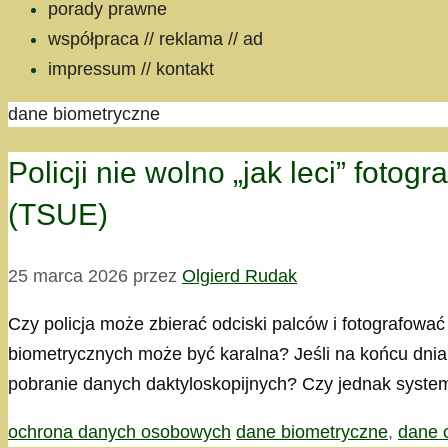
porady prawne
współpraca // reklama // ad
impressum // kontakt
dane biometryczne
Policji nie wolno „jak leci” fot
(TSUE)
25 marca 2026
przez
Olgierd Rudak
Czy policja może zbierać odciski palców i fotografow
biometrycznych może być karalna? Jeśli na końcu dnia 
pobranie danych daktyloskopijnych? Czy jednak syst
Kategorie
Tagi
ochrona danych osobowych
dane biometryczne
,
dane 