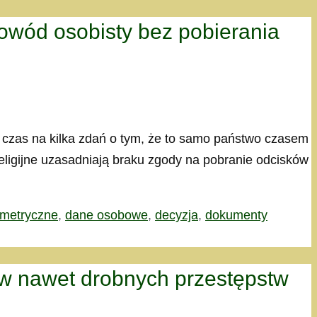
dowód osobisty bez pobierania
ś czas na kilka zdań o tym, że to samo państwo czasem
eligijne uzasadniają braku zgody na pobranie odcisków
ometryczne
,
dane osobowe
,
decyzja
,
dokumenty
ów nawet drobnych przestępstw