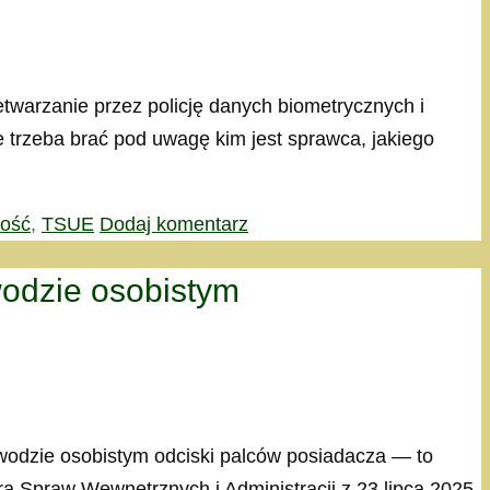
zetwarzanie przez policję danych biometrycznych i
trzeba brać pod uwagę kim jest sprawca, jakiego
ność
,
TSUE
Dodaj komentarz
wodzie osobistym
owodzie osobistym odciski palców posiadacza — to
a Spraw Wewnętrznych i Administracji z 23 lipca 2025