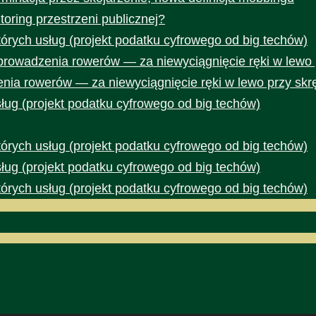
toring przestrzeni publicznej?
rych usług (projekt podatku cyfrowego od big techów)
prowadzenia rowerów — za niewyciągnięcie ręki w lewo 
nia rowerów — za niewyciągnięcie ręki w lewo przy skr
ug (projekt podatku cyfrowego od big techów)
rych usług (projekt podatku cyfrowego od big techów)
ug (projekt podatku cyfrowego od big techów)
rych usług (projekt podatku cyfrowego od big techów)