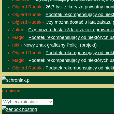
Olgierd Rudak
-
26,7 tys. zł kary za prywatny moni
Olgierd Rudak
-
Podatek rekompensujący od niektó
Olgierd Rudak
-
Czy można dostać 3 lata zakazu 
Jakec
-
Czy można dostać 3 lata zakazu prowadze
Magic
-
Podatek rekompensujący od niektórych usł
nikt
-
Nowy znak graficzny Policji (projekt)
Olgierd Rudak
-
Podatek rekompensujący od niektó
Magic
-
Podatek rekompensujący od niektórych usł
Olgierd Rudak
-
Podatek rekompensujący od niektó
archiwum
archiwum