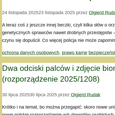
24 listopada 2025
23 listopada 2025
przez
Olgierd Rud
A teraz coś z jeszcze innej beczki, czyli kilka słów o
genetycznych sprawców nawet drobnych przestępstw — a
czynu się dopuścił. Co więcej policja nie może zapo
Kategorie
Tagi
ochrona danych osobowych
,
prawo karne
bezpieczeńs
Dwa odciski palców i zdjęcie b
(rozporządzenie 2025/1208)
30 lipca 2025
30 lipca 2025
przez
Olgierd Rudak
Krótko i na temat, bo można przegapić: skoro nowe un
nowe polskie rozporządzenie w/s dowodów osobistych w