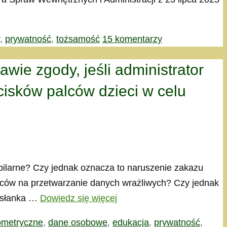
,
prywatność
,
tożsamość
15 komentarzy
ie zgody, jeśli administrator
cisków palców dzieci w celu
apilarne? Czy jednak oznacza to naruszenie zakazu
iców na przetwarzanie danych wrażliwych? Czy jednak
zesłanka …
Dowiedz się więcej
ometryczne
,
dane osobowe
,
edukacja
,
prywatność
,