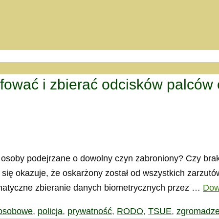
ografować i zbierać odcisków palc
ać osoby podejrzane o dowolny czyn zabroniony? Czy br
się okazuje, że oskarżony został od wszystkich zarzut
ematyczne zbieranie danych biometrycznych przez …
Dow
osobowe
,
policja
,
prywatność
,
RODO
,
TSUE
,
zgromadze