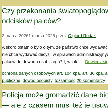
Czy przekonania światopoglądowe
odcisków palców?
2 marca 2026
1 marca 2026
przez
Olgierd Rudak
A skoro ostatnio było o tym, że państwo chce wydawać
nie chce wydawać decyzji w sprawach administracyjnyc
palców do dowodu osobistego? I, wcale …
Dowiedz się
Kategorie
Tagi
ochrona danych osobowych
art. 104 kpa
,
art. 36 kpa
,
a
publiczne
,
dowód osobisty
,
tożsamość
20 komentarzy
Policja może gromadzić dane bi
— ale z czasem musi też je usu