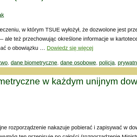
ak
 orzeczeniu, w którym TSUE wyłożył, że dozwolone jest pr
le też przechowując określone informacje w kartotece 
minać o obowiązku …
Dowiedz się więcej
two
,
dane biometryczne
,
dane osobowe
,
policja
,
prywat
iometryczne w każdym unijnym do
ijne rozporządzenie nakazuje pobierać i zapisywać w d
ymóg ten przepisuje po całości (rozporządzenie Ministr