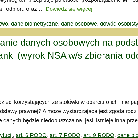
a i odbioru oraz …
Dowiedz się więcej
two
,
dane biometryczne
,
dane osobowe
,
dowód osobisty
anie danych osobowych na podstaw
łanki (wyrok NSA w/s zbierania od
ieci korzystających ze stołówki w oparciu o ich linie p
dstawy prawnej? A może wystarczająca jest zgoda rodz
danych będzie niedopuszczalna, jeśli istnieje inna pr
ytucji
,
art. 6 RODO
,
art. 7 RODO
,
art. 9 RODO
,
dane bi