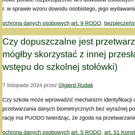
r. w sprawie wzoru dowodu osobistego, jego wydawani
Kategorie
Tagi
ochrona danych osobowych
art. 9 RODO
,
bezpieczeńs
Czy dopuszczalne jest przetwarz
mógłby skorzystać z innej przes
wstępu do szkolnej stołówki)
7 listopada 2024
przez
Olgierd Rudak
Czy szkoła może wprowadzić mechanizm identyfikacji dz
przetwarzania danych biometrycznych bez wyraźnej po
rację ma PUODO twierdząc, że zgoda na przetwarzanie 
Kategorie
Tagi
ochrona danych osobowych
art. 5 RODO
,
art. 51 Konst