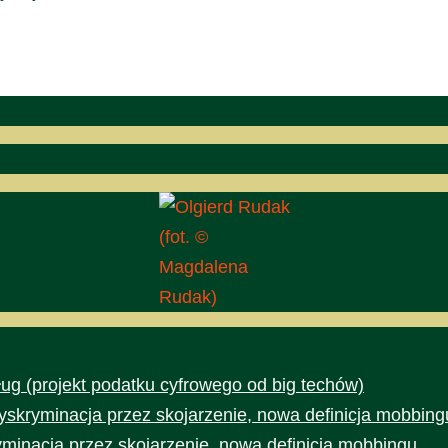
(fot. ©
Magdalena
Rudak)
ug (projekt podatku cyfrowego od big techów)
yskryminacja przez skojarzenie, nowa definicja mobbing
yminacja przez skojarzenie, nowa definicja mobbingu