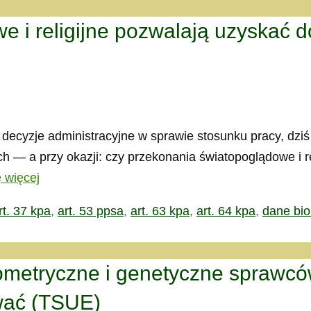
 i religijne pozwalają uzyskać 
 decyzje administracyjne w sprawie stosunku pracy, dzi
h — a przy okazji: czy przekonania światopoglądowe i r
 więcej
rt. 37 kpa
,
art. 53 ppsa
,
art. 63 kpa
,
art. 64 kpa
,
dane bi
ometryczne i genetyczne sprawc
wać (TSUE)