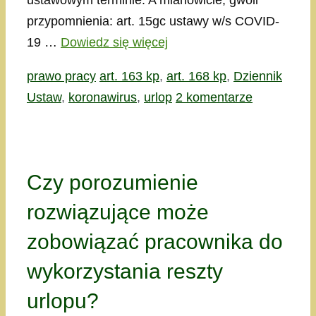
ustawowym terminie. A mianowicie, gwoli
przypomnienia: art. 15gc ustawy w/s COVID-
19 …
Dowiedz się więcej
Kategorie
Tagi
prawo pracy
art. 163 kp
,
art. 168 kp
,
Dziennik
Ustaw
,
koronawirus
,
urlop
2 komentarze
Czy porozumienie
rozwiązujące może
zobowiązać pracownika do
wykorzystania reszty
urlopu?