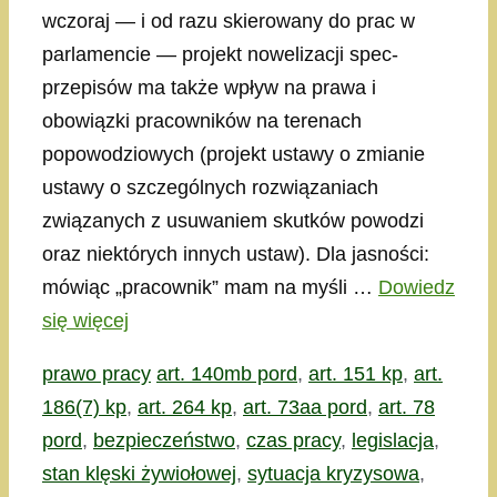
wczoraj — i od razu skierowany do prac w
parlamencie — projekt nowelizacji spec-
przepisów ma także wpływ na prawa i
obowiązki pracowników na terenach
popowodziowych (projekt ustawy o zmianie
ustawy o szczególnych rozwiązaniach
związanych z usuwaniem skutków powodzi
oraz niektórych innych ustaw). Dla jasności:
mówiąc „pracownik” mam na myśli …
Dowiedz
się więcej
Kategorie
Tagi
prawo pracy
art. 140mb pord
,
art. 151 kp
,
art.
186(7) kp
,
art. 264 kp
,
art. 73aa pord
,
art. 78
pord
,
bezpieczeństwo
,
czas pracy
,
legislacja
,
stan klęski żywiołowej
,
sytuacja kryzysowa
,