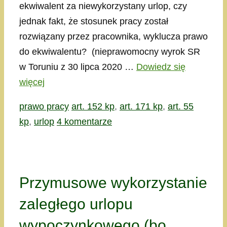
ekwiwalent za niewykorzystany urlop, czy
jednak fakt, że stosunek pracy został
rozwiązany przez pracownika, wyklucza prawo
do ekwiwalentu? (nieprawomocny wyrok SR
w Toruniu z 30 lipca 2020 …
Dowiedz się
więcej
Kategorie
Tagi
prawo pracy
art. 152 kp
,
art. 171 kp
,
art. 55
kp
,
urlop
4 komentarze
Przymusowe wykorzystanie
zaległego urlopu
wypoczynkowego (bo