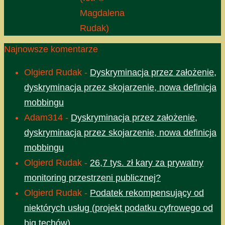
Magdalena
Rudak)
Najnowsze komentarze
Olgierd Rudak
-
Dyskryminacja przez założenie,
dyskryminacja przez skojarzenie, nowa definicja
mobbingu
Adam314
-
Dyskryminacja przez założenie,
dyskryminacja przez skojarzenie, nowa definicja
mobbingu
Olgierd Rudak
-
26,7 tys. zł kary za prywatny
monitoring przestrzeni publicznej?
Olgierd Rudak
-
Podatek rekompensujący od
niektórych usług (projekt podatku cyfrowego od
big techów)