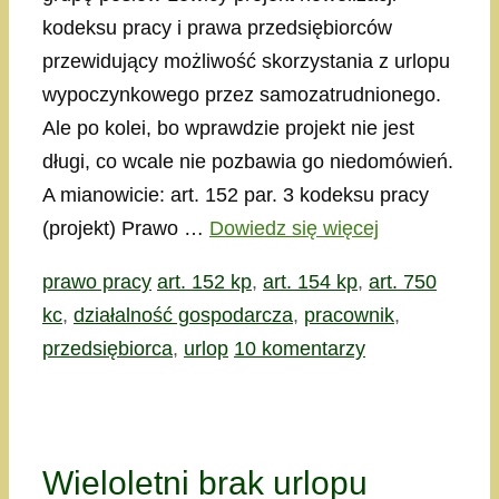
kodeksu pracy i prawa przedsiębiorców
przewidujący możliwość skorzystania z urlopu
wypoczynkowego przez samozatrudnionego.
Ale po kolei, bo wprawdzie projekt nie jest
długi, co wcale nie pozbawia go niedomówień.
A mianowicie: art. 152 par. 3 kodeksu pracy
(projekt) Prawo …
Dowiedz się więcej
Kategorie
Tagi
prawo pracy
art. 152 kp
,
art. 154 kp
,
art. 750
kc
,
działalność gospodarcza
,
pracownik
,
przedsiębiorca
,
urlop
10 komentarzy
Wieloletni brak urlopu