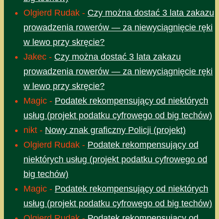
Olgierd Rudak
-
Czy można dostać 3 lata zakazu
prowadzenia rowerów — za niewyciągnięcie ręki
w lewo przy skręcie?
Jakec
-
Czy można dostać 3 lata zakazu
prowadzenia rowerów — za niewyciągnięcie ręki
w lewo przy skręcie?
Magic
-
Podatek rekompensujący od niektórych
usług (projekt podatku cyfrowego od big techów)
nikt
-
Nowy znak graficzny Policji (projekt)
Olgierd Rudak
-
Podatek rekompensujący od
niektórych usług (projekt podatku cyfrowego od
big techów)
Magic
-
Podatek rekompensujący od niektórych
usług (projekt podatku cyfrowego od big techów)
Olgierd Rudak
-
Podatek rekompensujący od