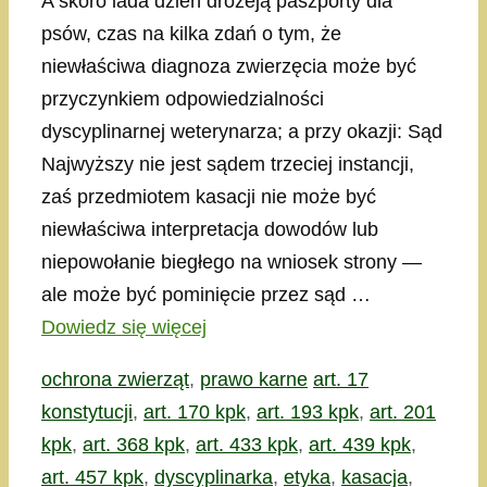
A skoro lada dzień drożeją paszporty dla
psów, czas na kilka zdań o tym, że
niewłaściwa diagnoza zwierzęcia może być
przyczynkiem odpowiedzialności
dyscyplinarnej weterynarza; a przy okazji: Sąd
Najwyższy nie jest sądem trzeciej instancji,
zaś przedmiotem kasacji nie może być
niewłaściwa interpretacja dowodów lub
niepowołanie biegłego na wniosek strony —
ale może być pominięcie przez sąd …
Dowiedz się więcej
Kategorie
Tagi
ochrona zwierząt
,
prawo karne
art. 17
konstytucji
,
art. 170 kpk
,
art. 193 kpk
,
art. 201
kpk
,
art. 368 kpk
,
art. 433 kpk
,
art. 439 kpk
,
art. 457 kpk
,
dyscyplinarka
,
etyka
,
kasacja
,