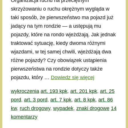
Organizacja ruchu na przeciętnym
skrzyżowaniu o ruchu okrężnym wygląda w
taki sposób, że pierwszeństwo ma pojazd już
jadący na tym rondzie — a ustępują mu
pojazdy, które na rondo wjeżdżają. Jak jednak
traktować sytuację, kiedy dwoma różnymi
wjazdami, w tej samej chwili, wjeżdżają dwa
różne pojazdy? Czy obowiązek ustąpienia
pierwszeństwa na rondzie dotyczy także
pojazdu, który …
Dowiedz się więcej
Kategorie
Tagi
wykroczenia
art. 193 kpk
,
art. 201 kpk
,
art. 25
pord
,
art. 3 pord
,
art. 7 kpk
,
art. 8 kpk
,
art. 86
kw
,
ruch drogowy
,
wypadek
,
znaki drogowe
14
komentarzy