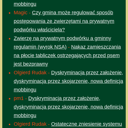
mobbingu
Magic
-
Czy gmina może regulować sposób
postępowania ze zwierzętami na prywatnym
podwórku właściciela?
Zwierzę na prywatnym podwórku a gminny
regulamin (wyrok NSA)
-
Nakaz zamieszczania
na płocie tabliczek ostrzegających przed psem
jest bezprawny
Olgierd Rudak
-
Dyskryminacja przez założenie,
dyskryminacja przez skojarzenie, nowa definicja
mobbingu
pm1
-
Dyskryminacja przez założenie,
dyskryminacja przez skojarzenie, nowa definicja
mobbingu
Olgierd Rudak
-
Ostateczne zniesienie systemu