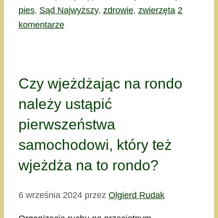
pies
,
Sąd Najwyższy
,
zdrowie
,
zwierzęta
2
komentarze
Czy wjeżdżając na rondo
należy ustąpić
pierwszeństwa
samochodowi, który też
wjeżdża na to rondo?
6 września 2024
przez
Olgierd Rudak