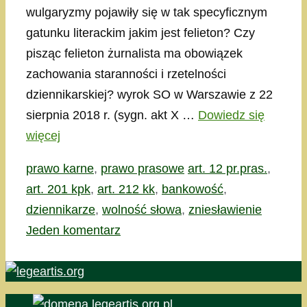
wulgaryzmy pojawiły się w tak specyficznym
gatunku literackim jakim jest felieton? Czy
pisząc felieton żurnalista ma obowiązek
zachowania staranności i rzetelności
dziennikarskiej? wyrok SO w Warszawie z 22
sierpnia 2018 r. (sygn. akt X …
Dowiedz się
więcej
Kategorie
Tagi
prawo karne
,
prawo prasowe
art. 12 pr.pras.
,
art. 201 kpk
,
art. 212 kk
,
bankowość
,
dziennikarze
,
wolność słowa
,
zniesławienie
Jeden komentarz