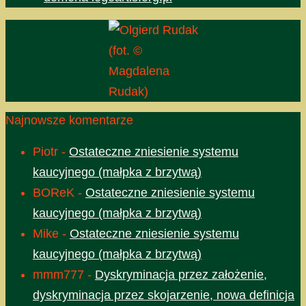
(fot. ©
Magdalena
Rudak)
Najnowsze komentarze
Piotr
-
Ostateczne zniesienie systemu
kaucyjnego (małpka z brzytwą)
BOReK
-
Ostateczne zniesienie systemu
kaucyjnego (małpka z brzytwą)
Mike
-
Ostateczne zniesienie systemu
kaucyjnego (małpka z brzytwą)
mmm777
-
Dyskryminacja przez założenie,
dyskryminacja przez skojarzenie, nowa definicja