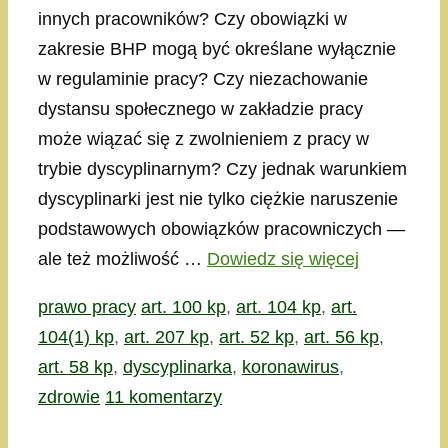
innych pracowników? Czy obowiązki w
zakresie BHP mogą być określane wyłącznie
w regulaminie pracy? Czy niezachowanie
dystansu społecznego w zakładzie pracy
może wiązać się z zwolnieniem z pracy w
trybie dyscyplinarnym? Czy jednak warunkiem
dyscyplinarki jest nie tylko ciężkie naruszenie
podstawowych obowiązków pracowniczych —
ale też możliwość …
Dowiedz się więcej
Kategorie
Tagi
prawo pracy
art. 100 kp
,
art. 104 kp
,
art.
104(1) kp
,
art. 207 kp
,
art. 52 kp
,
art. 56 kp
,
art. 58 kp
,
dyscyplinarka
,
koronawirus
,
zdrowie
11 komentarzy