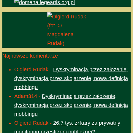
(fot. ©
Magdalena
Rudak)
Najnowsze komentarze
Olgierd Rudak
-
Dyskryminacja przez założenie,
dyskryminacja przez skojarzenie, nowa definicja
mobbingu
Adam314
-
Dyskryminacja przez założenie,
dyskryminacja przez skojarzenie, nowa definicja
mobbingu
Olgierd Rudak
-
26,7 tys. zł kary za prywatny
monitoring przestrzeni publicznej?