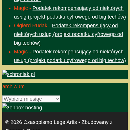
Magic
-
Podatek rekompensujący od niektórych
usług (projekt podatku cyfrowego od big techów)
Olgierd Rudak
-
Podatek rekompensujący od
niektórych usług (projekt podatku cyfrowego od
big techów)
Magic
-
Podatek rekompensujący od niektórych
usług (projekt podatku cyfrowego od big techów)
archiwum
archiwum
© 2026 Czasopismo Lege Artis
• Zbudowany z