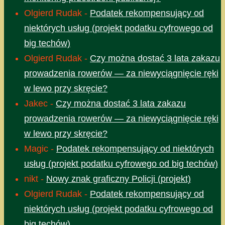
Olgierd Rudak
-
Podatek rekompensujący od
niektórych usług (projekt podatku cyfrowego od
big techów)
Olgierd Rudak
-
Czy można dostać 3 lata zakazu
prowadzenia rowerów — za niewyciągnięcie ręki
w lewo przy skręcie?
Jakec
-
Czy można dostać 3 lata zakazu
prowadzenia rowerów — za niewyciągnięcie ręki
w lewo przy skręcie?
Magic
-
Podatek rekompensujący od niektórych
usług (projekt podatku cyfrowego od big techów)
nikt
-
Nowy znak graficzny Policji (projekt)
Olgierd Rudak
-
Podatek rekompensujący od
niektórych usług (projekt podatku cyfrowego od
big techów)