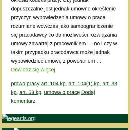
określa kodeks pracy. Czy jednak
dopuszczalne jest jednak umowne określenie
przyczyn wypowiedzenia umowy o pracę —
rozumiane wówczas jako samoograniczenie
się pracodawcy co do możliwości rozwiązania
umowy zawartej z pracownikiem — no i czy w
takim przypadku pracodawca może jednak
wypowiedzieć umowę z powołaniem …
Dowiedz się więcej
Kategorie
Tagi
prawo pracy
art. 104 kp
,
art. 104(1) kp
,
art. 33
kp
,
art. 58 kp
,
umowa o pracę
Dodaj
komentarz