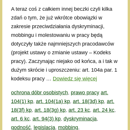
A teraz coś z całkiem innej beczki czyli kilka
zdań o tym, że już wkrótce obowiązki w
zakresie przeciwdziałania dyskryminacji,
mobbingu i molestowaniu w pracy będą
dotyczyły także najmniejszych pracodawców
(projekt ustawy o zmianie ustawy – Kodeks
pracy). Zaczynając niejako od końca, a i tak w
dużym skrócie i uproszczeniu: art. 104a par. 1
kodeksu pracy …
Dowiedz się więcej
Kategorie
Tagi
ochrona dóbr osobistych
,
prawo pracy
art.
104(1) kp
,
art. 104(1a) kp
,
art. 18(3d) kp
,
art.
18(3f) kp
,
art. 18(3g) kp
,
art. 23 kc
,
art. 24 kc
,
art. 6 kc
,
art. 94(3) kp
,
dyskryminacja
,
godność
,
legislacja
,
mobbing
,