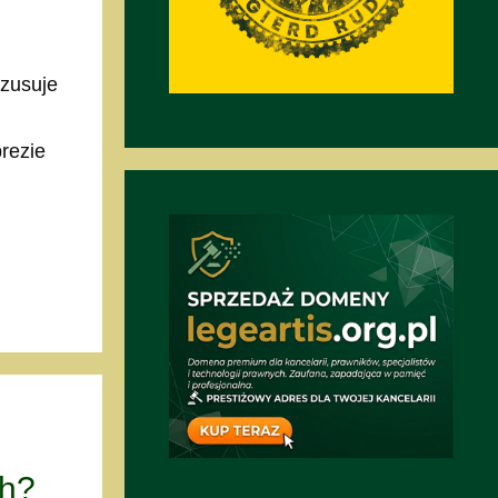
szusuje
prezie
ch?