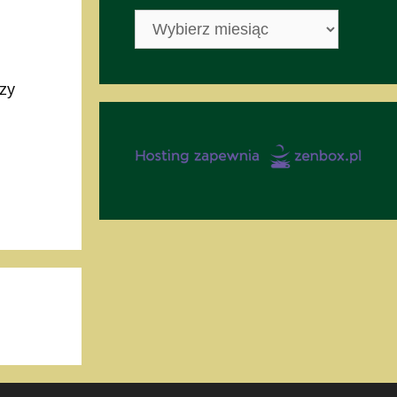
archiwum
czy