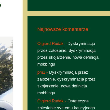
e
Najnowsze komentarze
Olgierd Rudak
-
Dyskryminacja
przez założenie, dyskryminacja
przez skojarzenie, nowa definicja
mobbingu
pm1
-
Dyskryminacja przez
założenie, dyskryminacja przez
skojarzenie, nowa definicja
mobbingu
Olgierd Rudak
-
Ostateczne
zniesienie systemu kaucyjnego