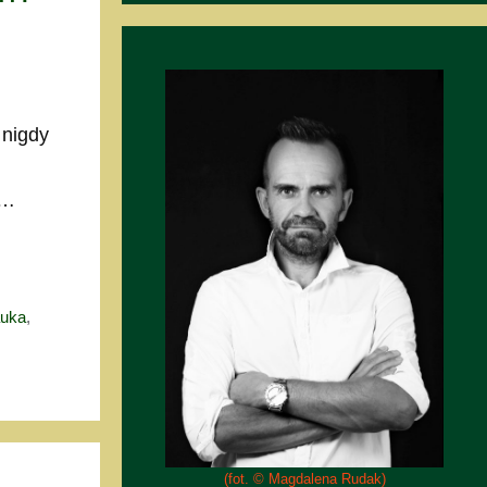
 nigdy
 …
auka
,
(fot. © Magdalena Rudak)