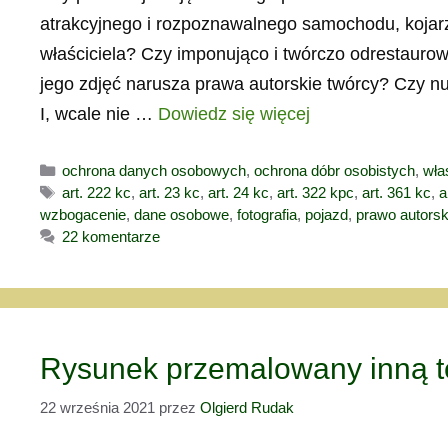
atrakcyjnego i rozpoznawalnego samochodu, kojar
właściciela? Czy imponująco i twórczo odrestaurow
jego zdjęć narusza prawa autorskie twórcy? Czy nu
I, wcale nie …
Dowiedz się więcej
Kategorie
ochrona danych osobowych
,
ochrona dóbr osobistych
,
wła
Tagi
art. 222 kc
,
art. 23 kc
,
art. 24 kc
,
art. 322 kpc
,
art. 361 kc
,
a
wzbogacenie
,
dane osobowe
,
fotografia
,
pojazd
,
prawo autorsk
22 komentarze
Rysunek przemalowany inną t
22 września 2021
przez
Olgierd Rudak