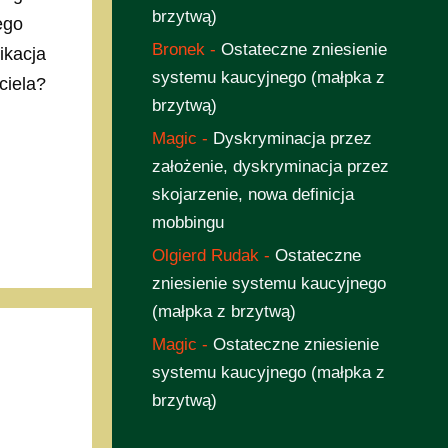
brzytwą)
ego
Bronek
-
Ostateczne zniesienie
ikacja
systemu kaucyjnego (małpka z
ciela?
brzytwą)
Magic
-
Dyskryminacja przez
założenie, dyskryminacja przez
skojarzenie, nowa definicja
mobbingu
Olgierd Rudak
-
Ostateczne
zniesienie systemu kaucyjnego
(małpka z brzytwą)
Magic
-
Ostateczne zniesienie
systemu kaucyjnego (małpka z
brzytwą)