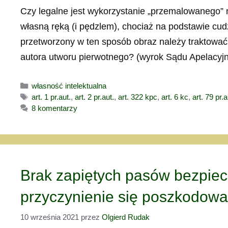
Czy legalne jest wykorzystanie „przemalowanego” 
własną ręką (i pędzlem), chociaż na podstawie cu
przetworzony w ten sposób obraz należy traktować 
autora utworu pierwotnego? (wyrok Sądu Apelacy
Kategorie
własność intelektualna
Tagi
art. 1 pr.aut.
,
art. 2 pr.aut.
,
art. 322 kpc
,
art. 6 kc
,
art. 79 pr.a
8 komentarzy
Brak zapiętych pasów bezpiec
przyczynienie się poszkodow
10 września 2021
przez
Olgierd Rudak