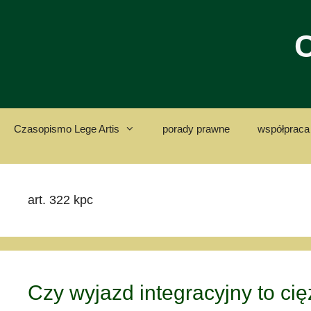
Przejdź
do
C
treści
Czasopismo Lege Artis
porady prawne
współpraca 
art. 322 kpc
Czy wyjazd integracyjny to cię