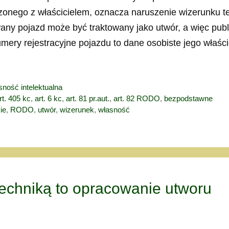
zonego z właścicielem, oznacza naruszenie wizerunku t
any pojazd może być traktowany jako utwór, a więc publ
mery rejestracyjne pojazdu to dane osobiste jego właści
sność intelektualna
rt. 405 kc
,
art. 6 kc
,
art. 81 pr.aut.
,
art. 82 RODO
,
bezpodstawne
ie
,
RODO
,
utwór
,
wizerunek
,
własność
echniką to opracowanie utworu