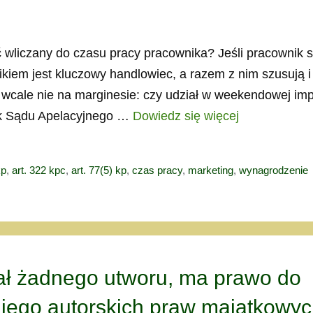
wliczany do czasu pracy pracownika? Jeśli pracownik 
nikiem jest kluczowy handlowiec, a razem z nim szusują i
, wcale nie na marginesie: czy udział w weekendowej im
ok Sądu Apelacyjnego …
Dowiedz się więcej
kp
,
art. 322 kpc
,
art. 77(5) kp
,
czas pracy
,
marketing
,
wynagrodzenie
dał żadnego utworu, ma prawo do
jego autorskich praw majątkowy