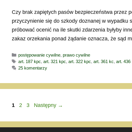
Czy brak zapiętych pasów bezpieczeństwa przez 
przyczynienie się do szkody doznanej w wypadku
próbować ocenić na ile skutki zdarzenia byłyby inn
zakaz orzekania ponad żądanie oznacza, że sąd 
Kategorie
postępowanie cywilne
,
prawo cywilne
Tagi
art. 187 kpc
,
art. 321 kpc
,
art. 322 kpc
,
art. 361 kc
,
art. 436
25 komentarzy
Strona
Strona
Strona
1
2
3
Następny
→