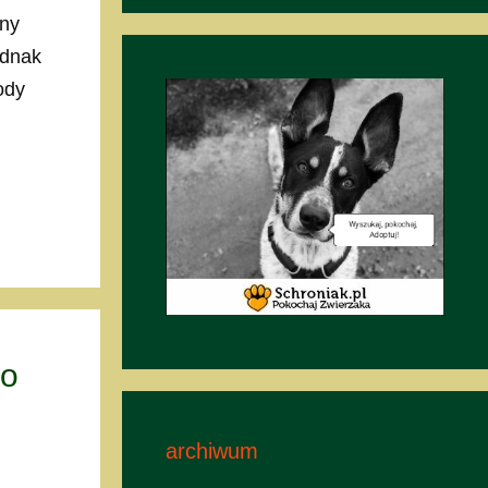
any
ednak
ody
ko
archiwum