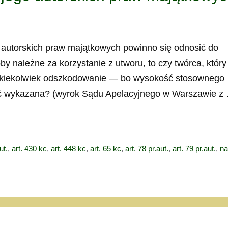
 autorskich praw majątkowych powinno się odnosić do
y należne za korzystanie z utworu, to czy twórca, który
 jakiekolwiek odszkodowanie — bo wysokość stosownego
yć wykazana? (wyrok Sądu Apelacyjnego w Warszawie z
ut.
,
art. 430 kc
,
art. 448 kc
,
art. 65 kc
,
art. 78 pr.aut.
,
art. 79 pr.aut.
,
n