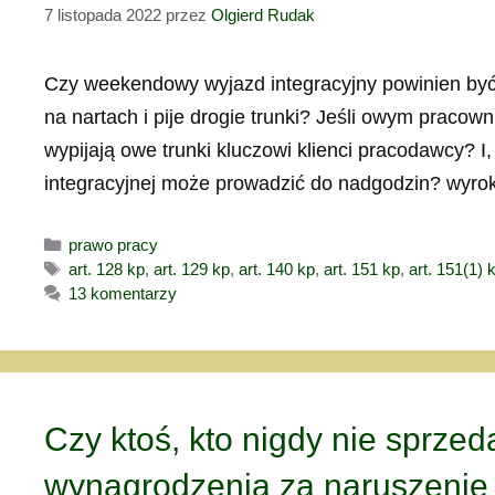
7 listopada 2022
przez
Olgierd Rudak
Czy weekendowy wyjazd integracyjny powinien być 
na nartach i pije drogie trunki? Jeśli owym pracow
wypijają owe trunki kluczowi klienci pracodawcy? I
integracyjnej może prowadzić do nadgodzin? wyr
Kategorie
prawo pracy
Tagi
art. 128 kp
,
art. 129 kp
,
art. 140 kp
,
art. 151 kp
,
art. 151(1) 
13 komentarzy
Czy ktoś, kto nigdy nie sprze
wynagrodzenia za naruszenie 