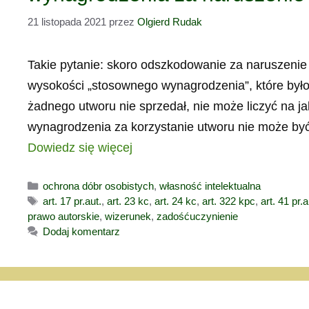
21 listopada 2021
przez
Olgierd Rudak
Takie pytanie: skoro odszkodowanie za naruszenie
wysokości „stosownego wynagrodzenia”, które byłob
żadnego utworu nie sprzedał, nie może liczyć na
wynagrodzenia za korzystanie utworu nie może b
Dowiedz się więcej
Kategorie
ochrona dóbr osobistych
,
własność intelektualna
Tagi
art. 17 pr.aut.
,
art. 23 kc
,
art. 24 kc
,
art. 322 kpc
,
art. 41 pr.a
prawo autorskie
,
wizerunek
,
zadośćuczynienie
Dodaj komentarz